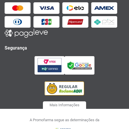
Segurança
Mais Informações
A Promofarma segue as determinações da