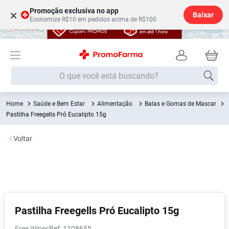
Promoção exclusiva no app
×
Baixar
Economize R$10 em pedidos acima de R$100
O que você está buscando?
Saúde e Bem Estar
Alimentação
Balas e Gomas de Mascar
Termos mais buscados
Pastilha Freegells Pró Eucalipto 15g
Fralda
1
º
Voltar
Lenço Umedecido
2
º
Medley
3
º
Fralda Xg
4
º
Fralda G
5
º
Desodorante
6
º
Pastilha Freegells Pró Eucalipto 15g
Shampoo
7
º
Free Wipes
:
1108655