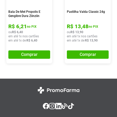
Bala De Mel Propolis E
Pastilha Valda Classic 24g
Gengibre Dura Ziinziin
R$
6
,
21
R$
13
,
48
no PIX
no PIX
ou
R$
6
,
40
ou
R$
13
,
90
em até
1
x nos cartões
em até
1
x nos cartões
em até
1
x de
R$
6
,
40
em até
1
x de
R$
13
,
90
Comprar
Comprar