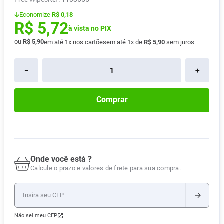
Pampers Confort Sec
8
º
Economize
R$ 0,18
R$
5
,
72
Vitamina D
9
º
à vista no PIX
ou
R$
5
,
90
em até
1
x nos cartões
em até
1
x de
R$
5
,
90
sem juros
Soro Fisiológico
10
º
－
＋
Comprar
Onde você está ?
Calcule o prazo e valores de frete para sua compra.
Não sei meu CEP