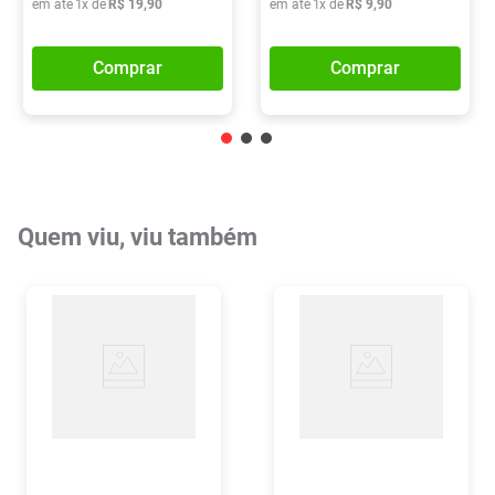
em até
1
x de
R$
19
,
90
em até
1
x de
R$
9
,
90
Comprar
Comprar
Quem viu, viu também