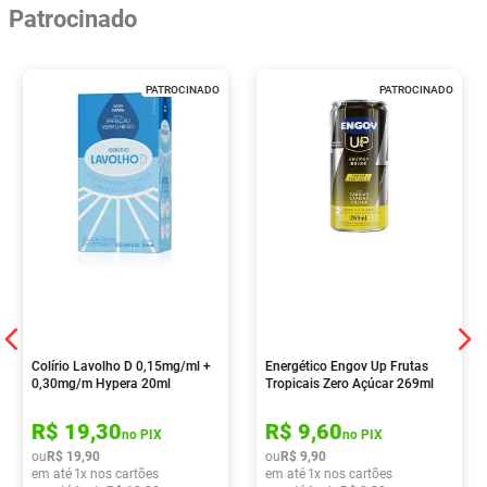
Patrocinado
PATROCINADO
PATROCINADO
Colírio Lavolho D 0,15mg/ml +
Energético Engov Up Frutas
0,30mg/m Hypera 20ml
Tropicais Zero Açúcar 269ml
R$
19
,
30
R$
9
,
60
no PIX
no PIX
ou
R$
19
,
90
ou
R$
9
,
90
em até
1
x nos cartões
em até
1
x nos cartões