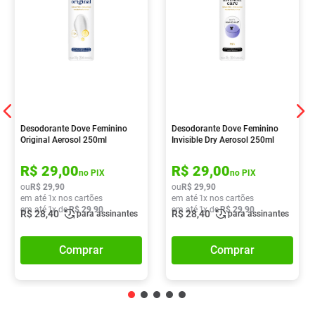
Desodorante Dove Feminino
Desodorante Dove Feminino
Original Aerosol 250ml
Invisible Dry Aerosol 250ml
R$
29
,
00
R$
29
,
00
no PIX
no PIX
ou
R$
29
,
90
ou
R$
29
,
90
em até
1
x nos cartões
em até
1
x nos cartões
em até
1
x de
R$
29
,
90
em até
1
x de
R$
29
,
90
R$
28
,
40
R$
28
,
40
para assinantes
para assinantes
Comprar
Comprar