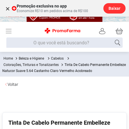
Promoção exclusiva no app
×
Baixar
Economize R$10 em pedidos acima de R$100
O que você está buscando?
Beleza e Higiene
Cabelos
Termos mais buscados
Colorações, Tinturas e Tonalizantes
Tinta De Cabelo Permanente Embelleze
Fralda
Natucor Suave 5.64 Castanho Claro Vermelho Acobreado
1
º
Medley
2
º
Voltar
Lenço Umedecido
3
º
Fralda Xg
4
º
Fralda G
5
º
Shampoo
6
º
Tinta De Cabelo Permanente Embelleze
Desodorante
7
º