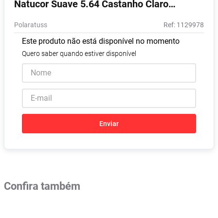
Natucor Suave 5.64 Castanho Claro
Absorvente
8
º
Vermelho Acobreado
Polaratuss
:
1129978
Vitamina D
9
º
Este produto não está disponível no momento
Lavitan
10
º
Quero saber quando estiver disponível
Enviar
Confira também