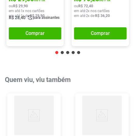
no PIX
no PIX
ou
R$
29
,
90
ou
R$
72
,
40
em até
1
x nos cartões
em até
2
x nos cartões
em até
1
x de
R$
29
,
90
em até
2
x de
R$
36
,
20
R$
28
,
40
para assinantes
Comprar
Comprar
Quem viu, viu também