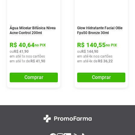
Água Micelar Bifásica Nivea
Glow Hidratante Facial Ollie
Acne Control 200ml
Fps50 Bronze 30ml
R$
40
,
64
R$
140
,
55
no PIX
no PIX
ou
R$
41
,
90
ou
R$
144
,
90
em até
1
x nos cartões
em até
4
x nos cartões
em até
1
x de
R$
41
,
90
em até
4
x de
R$
36
,
22
Comprar
Comprar