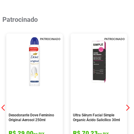
Patrocinado
PATROCINADO
PATROCINADO
Desodorante Dove Feminino
Ultra Sérum Facial Simple
Original Aerosol 250ml
Organic Ácido Salicílico 30ml
R$
29
,
00
R$
70
,
23