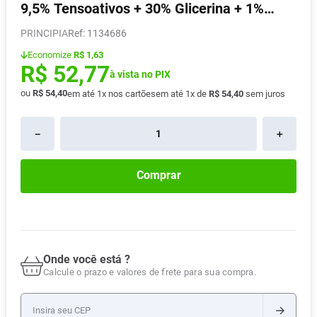
9,5% Tensoativos + 30% Glicerina + 1%
Absorvente
8
º
Extrato De Algodão Gl-03 350ml
PRINCIPIA
:
1134686
Lavitan
9
º
Economize
R$ 1,63
Vitamina D
10
º
R$
52
,
77
à vista no PIX
ou
R$
54
,
40
em até
1
x nos cartões
em até
1
x de
R$
54
,
40
sem juros
－
＋
Comprar
Onde você está ?
Calcule o prazo e valores de frete para sua compra.