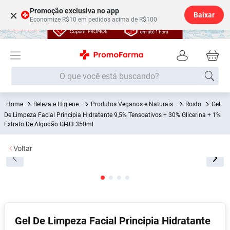
Promoção exclusiva no app
×
Baixar
Economize R$10 em pedidos acima de R$100
O que você está buscando?
Beleza e Higiene
Produtos Veganos e Naturais
Rosto
Gel
Termos mais buscados
De Limpeza Facial Principia Hidratante 9,5% Tensoativos + 30% Glicerina + 1%
Extrato De Algodão Gl-03 350ml
Fralda
1
º
Medley
2
º
Voltar
Lenço Umedecido
3
º
Fralda Xg
4
º
Fralda G
5
º
Shampoo
6
º
Gel De Limpeza Facial Principia Hidratante
Desodorante
7
º