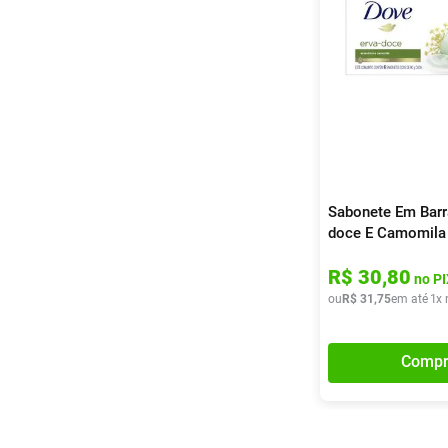
Sabonete Em Barr
doce E Camomila
De 90g
R$
30
,
80
no PI
ou
R$
31
,
75
em até
1
x 
Compr