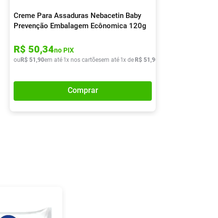
Creme Para Assaduras Nebacetin Baby
Prevenção Embalagem Ecônomica 120g
R$
50
,
34
no PIX
ou
R$
51
,
90
em até
1
x nos cartões
em até
1
x de
R$
51
,
90
Comprar