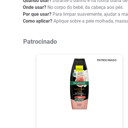
Quando usar?
Durante o banho e na rotina diária de
Onde usar?
No corpo do bebê, da cabeça aos pés.
Por que usar?
Para limpar suavemente, ajudar a man
Como aplicar?
Aplique sobre a pele molhada, mass
Patrocinado
PATROCINADO