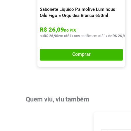
Sabonete Líquido Palmolive Luminous
Oils Figo E Orquídea Branca 650ml
R$
26
,
09
no PIX
ou
R$
26
,
90
em até
1
x nos cartões
em até
1
x de
R$
26
,
90
Comprar
Quem viu, viu também