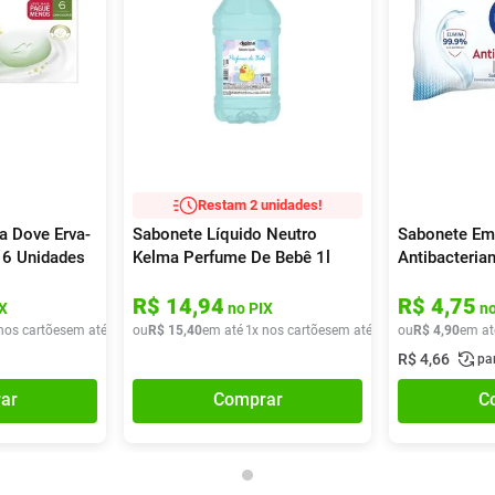
Restam 2 unidades!
a Dove Erva-
Sabonete Líquido Neutro
Sabonete Em
 6 Unidades
Kelma Perfume De Bebê 1l
Antibacteria
R$
14
,
94
R$
4
,
75
X
no PIX
no
nos cartões
em até
1
x de
ou
R$
R$
31
15
,
75
,
40
em até
1
x nos cartões
em até
1
x de
ou
R$
R$
15
4
,
,
90
40
em at
R$
4
,
66
pa
ar
Comprar
C