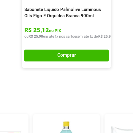
Sabonete Líquido Palmolive Luminous
Oils Figo E Orquídea Branca 900ml
R$
25
,
12
no PIX
ou
R$
25
,
90
em até
1
x nos cartões
em até
1
x de
R$
25
,
90
Comprar