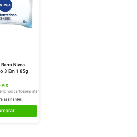
 Barra Nivea
no 3 Em 1 85g
 PIX
é
1
x nos cartões
em até
1
x de
R$
4
,
90
ra assinantes
omprar