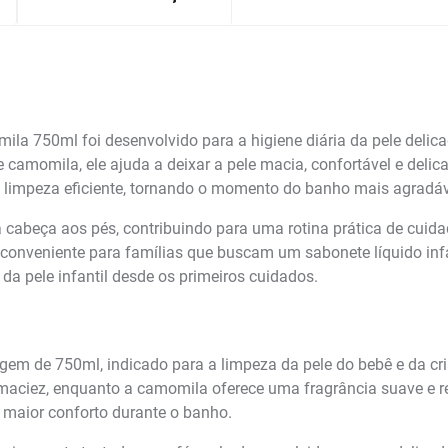
ila 750ml foi desenvolvido para a higiene diária da pele del
de camomila, ele ajuda a deixar a pele macia, confortável e de
 e limpeza eficiente, tornando o momento do banho mais agradáv
 da cabeça aos pés, contribuindo para uma rotina prática de cu
onveniente para famílias que buscam um sabonete líquido infan
da pele infantil desde os primeiros cuidados.
gem de 750ml, indicado para a limpeza da pele do bebê e da c
 maciez, enquanto a camomila oferece uma fragrância suave e 
 maior conforto durante o banho.