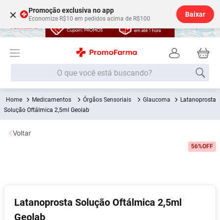
Promoção exclusiva no app
×
Baixar
Economize R$10 em pedidos acima de R$100
O que você está buscando?
Medicamentos
Órgãos Sensoriais
Glaucoma
Latanoprosta
Termos mais buscados
Solução Oftálmica 2,5ml Geolab
Fralda
1
º
Voltar
Medley
2
º
56%
OFF
Lenço Umedecido
3
º
Fralda Xg
4
º
Fralda G
5
º
Shampoo
6
º
Latanoprosta Solução Oftálmica 2,5ml
Geolab
Desodorante
7
º