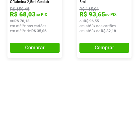
Oftálmica 2,5ml Geolab
5ml
R$
158
,
45
R$
115
,
01
R$
68
,
03
R$
93
,
65
no PIX
no PIX
ou
R$
70
,
13
ou
R$
96
,
55
em até
2
x nos cartões
em até
3
x nos cartões
em até
2
x de
R$
35
,
06
em até
3
x de
R$
32
,
18
Comprar
Comprar