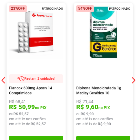
23%
OFF
54%
OFF
PATROCINADO
PATROCINADO
Restam 2 unidades!
Flancox 600mg Apsen 14
Dipirona Monoidratada 1g
Comprimidos
Medley Genérico 10
Comprimidos
R$
68
,
41
R$
21
,
44
R$
50
,
99
R$
9
,
60
no PIX
no PIX
ou
R$
52
,
57
ou
R$
9
,
90
em até
1
x nos cartões
em até
1
x nos cartões
em até
1
x de
R$
52
,
57
em até
1
x de
R$
9
,
90