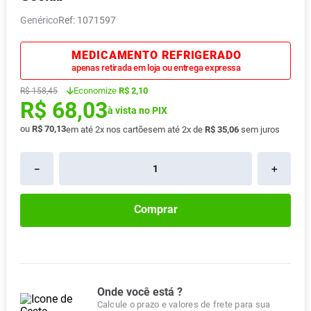
Absorvente
8
º
Genérico
:
1071597
Lavitan
9
º
MEDICAMENTO REFRIGERADO
Vitamina D
10
º
apenas retirada em loja ou entrega expressa
Economize
R$ 2,10
R$
158
,
45
R$
68
,
03
à vista no PIX
ou
R$
70
,
13
em até
2
x nos cartões
em até
2
x de
R$
35
,
06
sem juros
－
＋
Comprar
Onde você está ?
Calcule o prazo e valores de frete para sua