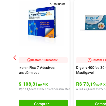
PATROCINADO
Restam 1 unidades!
Restam 1 
Loxonin Flex 7 Adesivos
Digeliv 400fcc 3
Transdérmicos
Mastigavel
R$
108
,
31
R$
73
,
19
no PIX
no PIX
ou
R$
111
,
66
em até
3
x nos cartões
em até
3
x de
R$
ou
R$
37
,
75
22
,
45
em até
2
x n
Comprar
Compr