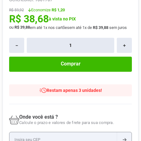
Absorvente
8
º
Economize
R$ 1,20
R$
59
,
92
R$
38
,
68
Vitamina D
9
º
à vista no PIX
Lavitan
ou
R$
39
,
88
10
º
em até
1
x nos cartões
em até
1
x de
R$
39
,
88
sem juros
－
＋
Comprar
Restam apenas 3 unidades!
Onde você está ?
Calcule o prazo e valores de frete para sua compra.