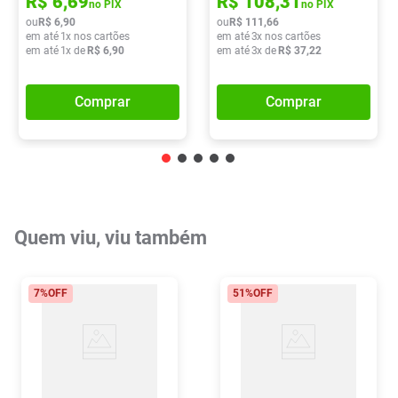
R$
6
,
69
R$
108
,
31
no PIX
no PIX
ou
R$
6
,
90
ou
R$
111
,
66
em até
1
x nos cartões
em até
3
x nos cartões
em até
1
x de
R$
6
,
90
em até
3
x de
R$
37
,
22
Comprar
Comprar
Quem viu, viu também
7%
OFF
51%
OFF