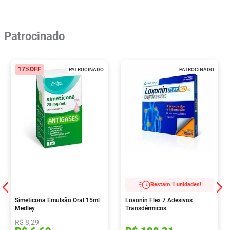
Patrocinado
17%
OFF
PATROCINADO
PATROCINADO
Restam 1 unidades!
Simeticona Emulsão Oral 15ml
Loxonin Flex 7 Adesivos
Medley
Transdérmicos
R$
8
,
29