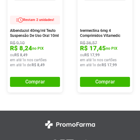
Restam 2 unidades!
Albendazol 40mg/ml Teuto
Ivermectina 6mg 4
Suspensão De Uso Oral 10ml
Comprimidos Vitamedic
R$
9
,
10
R$
36
,
57
R$
8
,
24
R$
17
,
45
no PIX
no PIX
ou
R$
8
,
49
ou
R$
17
,
99
em até
1
x nos cartões
em até
1
x nos cartões
em até
1
x de
R$
8
,
49
em até
1
x de
R$
17
,
99
Comprar
Comprar