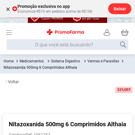
Promoção exclusiva no app
×
Baixar
Economize R$10 em pedidos acima de R$100
O que você está buscando?
Medicamentos
Sistema Digestivo
Vermes e Parasitas
Termos mais buscados
Nitazoxanida 500mg 6 Comprimidos Althaia
Fralda
1
º
Voltar
Medley
2
º
33%
OFF
Lenço Umedecido
3
º
Fralda Xg
4
º
Fralda G
5
º
Shampoo
6
º
Nitazoxanida 500mg 6 Comprimidos Althaia
Desodorante
7
º
Genérico
:
1061767