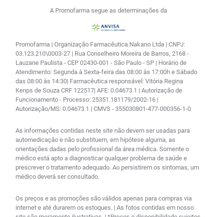
A Promofarma segue as determinações da
Promofarma | Organização Farmacêutica Nakano Ltda | CNPJ:
03.123.210\0003-27 | Rua Conselheiro Moreira de Barros, 2168 -
Lauzane Paulista - CEP 02430-001 - São Paulo - SP | Horário de
Atendimento: Segunda à Sexta-feira das 08:00 às 17:00h e Sábado
das 08:00 às 14:30| Farmacêutica responsável: Vitória Regina
Kenps de Souza CRF 122517| AFE: 0.04673.1 | Autorização de
Funcionamento - Processo: 25351.181179/2002-16 |
Autorização/MS: 0.04673.1 | CMVS - 355030801-477-000356-1-0
As informações contidas neste site não devem ser usadas para
automedicação e não substituem, em hipótese alguma, as
orientações dadas pelo profissional da área médica. Somente o
médico está apto a diagnosticar qualquer problema de saúde e
prescrever o tratamento adequado. Ao persistirem os sintomas, um
médico deverá ser consultado.
Os preços e as promoções são válidos apenas para compras via
internet e até durarem os estoques. | As fotos contidas em nosso
site são meramente ilustrativas. | *Preços e disponibilidade sujeitos