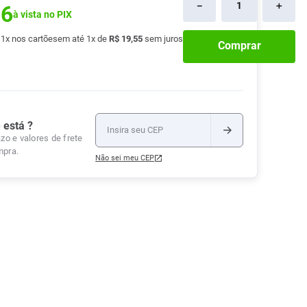
－
＋
96
à vista no PIX
Tudo
Tiras para Teste
Lenços e Toalhas
Talcos
Esponjas
Umedecidas
é
1
x nos cartões
em até
1
x de
R$
19
,
55
sem juros
Ver Tudo
Ver Tudo
Ver Tudo
Comprar
Protetor de Colchão
Roupas Íntimas
Ver Tudo
 está ?
zo e valores de frete
mpra.
Não sei meu CEP