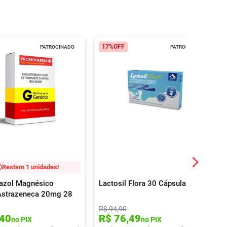
17%
OFF
PATROCINADO
PATROCINADO
Restam 1 unidades!
azol Magnésico
Lactosil Flora 30 Cápsulas
Astrazeneca 20mg 28
idos
R$
94
,
90
40
R$
76
,
49
no PIX
no PIX