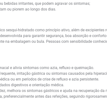
ou bebidas irritantes, que podem agravar os sintomas;
tam ou piorem ao longo dos dias.
sesqui-hidratado como princípio ativo, além de excipientes re
esenvolvida para garantir segurança, boa absorção e conforto g
mente na embalagem ou bula. Pessoas com sensibilidade conhec
cal e alivia sintomas como azia, refluxo e queimação.
requente, irritação gástrica ou sintomas causados pela hipera
ica ou em períodos de crise de refluxo e azia persistente.
uidados digestivos e orientação médica.
dez, melhora os sintomas gástricos e ajuda na recuperação da 
a, preferencialmente antes das refeições, seguindo rigorosament