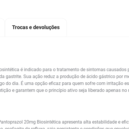
Trocas e devoluções
intética é indicado para o tratamento de sintomas causados 
da gastrite. Sua ação reduz a produção de ácido gástrico por m
ngo do dia. É uma opção eficaz para quem sofre com irritação e
utição e garantem que o princípio ativo seja liberado apenas 
toprazol 20mg Biosintética apresenta alta estabilidade e efic
, esofagite de refluxo, azia persistente e condições que envol