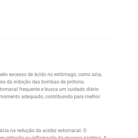
pelo excesso de ácido no estômago, como azia,
eio da inibição das bombas de prótons,
stomacal frequente e busca um cuidado diário
no momento adequado, contribuindo para melhor
ácia na redução da acidez estomacal. O
vem irritação ou inflamação da mucosa gástrica. A