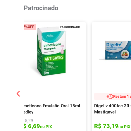
Patrocinado
17%
OFF
PATROCINADO
Restam 1 
Simeticona Emulsão Oral 15ml
Digeliv 400fcc 3
Medley
Mastigavel
R$
8
,
29
R$
6
,
69
R$
73
,
19
no PIX
no PIX