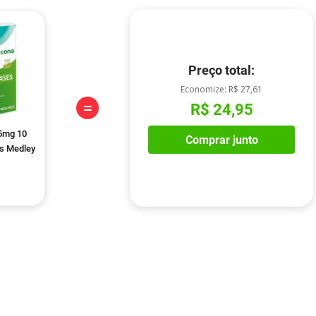
Preço total:
Economize:
R$ 27,61
=
R$ 24,95
5mg 10
Comprar junto
s Medley