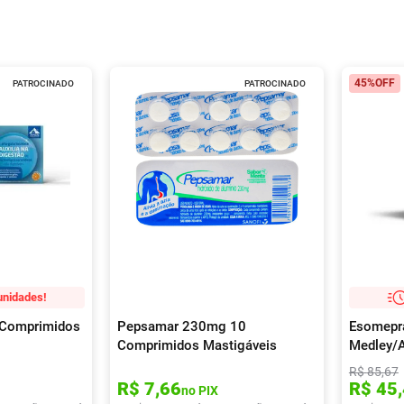
45%
OFF
PATROCINADO
PATROCINADO
unidades!
0 Comprimidos
Pepsamar 230mg 10
Esomepr
Comprimidos Mastigáveis
Medley/
comprim
R$
85
,
67
R$
7
,
66
R$
45
,
no PIX