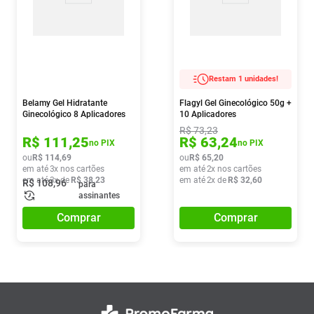
Restam 1 unidades!
Belamy Gel Hidratante
Flagyl Gel Ginecológico 50g +
Ginecológico 8 Aplicadores
10 Aplicadores
De 2,5g
R$
73
,
23
R$
111
,
25
R$
63
,
24
no PIX
no PIX
ou
R$
114
,
69
ou
R$
65
,
20
em até
3
x nos cartões
em até
2
x nos cartões
em até
3
x de
R$
38
,
23
em até
2
x de
R$
32
,
60
R$
108
,
96
para
assinantes
Comprar
Comprar