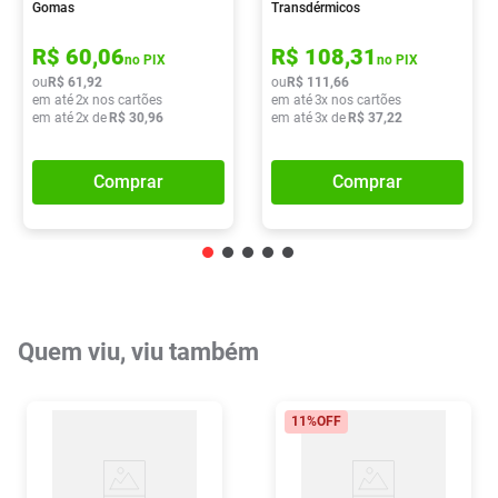
Gomas
Transdérmicos
R$
60
,
06
R$
108
,
31
no PIX
no PIX
ou
R$
61
,
92
ou
R$
111
,
66
em até
2
x nos cartões
em até
3
x nos cartões
em até
2
x de
R$
30
,
96
em até
3
x de
R$
37
,
22
Comprar
Comprar
Quem viu, viu também
11%
OFF