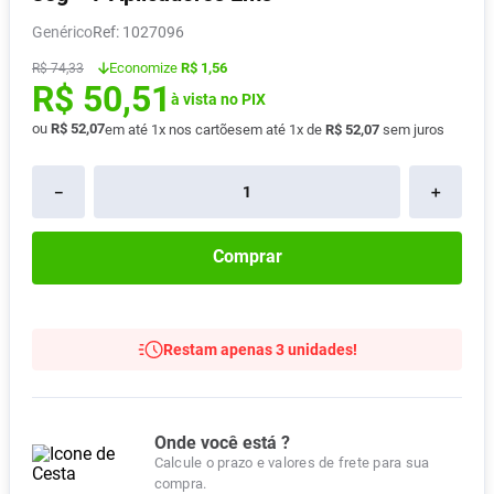
Absorvente
8
º
Genérico
:
1027096
Vitamina D
9
º
Economize
R$ 1,56
R$
74
,
33
R$
50
,
51
Lavitan
10
º
à vista no PIX
ou
R$
52
,
07
em até
1
x nos cartões
em até
1
x de
R$
52
,
07
sem juros
－
＋
Comprar
Restam apenas 3 unidades!
Onde você está ?
Calcule o prazo e valores de frete para sua
compra.