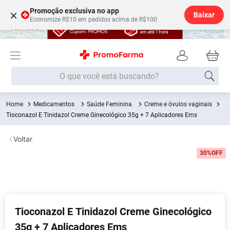
Promoção exclusiva no app
×
Baixar
Economize R$10 em pedidos acima de R$100
O que você está buscando?
Medicamentos
Saúde Feminina
Creme e óvulos vaginais
Termos mais buscados
Tioconazol E Tinidazol Creme Ginecológico 35g + 7 Aplicadores Ems
Fralda
1
º
Voltar
Medley
2
º
30%
OFF
Lenço Umedecido
3
º
Fralda Xg
4
º
Fralda G
5
º
Shampoo
6
º
Tioconazol E Tinidazol Creme Ginecológico
35g + 7 Aplicadores Ems
Desodorante
7
º