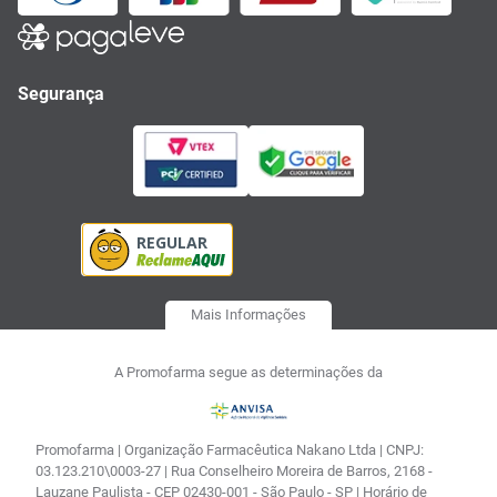
Segurança
Mais Informações
A Promofarma segue as determinações da
Promofarma | Organização Farmacêutica Nakano Ltda | CNPJ:
03.123.210\0003-27 | Rua Conselheiro Moreira de Barros, 2168 -
Lauzane Paulista - CEP 02430-001 - São Paulo - SP | Horário de