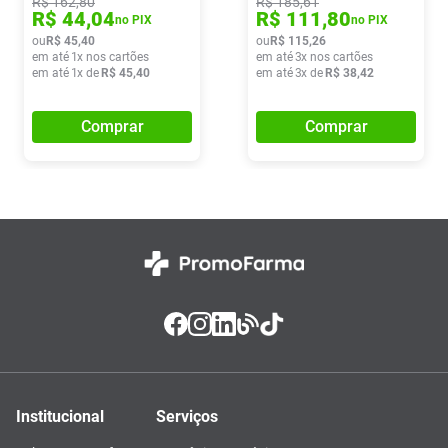
R$
162
,
80
R$
185
,
61
R$
44
,
04
R$
111
,
80
no PIX
no PIX
ou
R$
45
,
40
ou
R$
115
,
26
em até
1
x nos cartões
em até
3
x nos cartões
em até
1
x de
R$
45
,
40
em até
3
x de
R$
38
,
42
Comprar
Comprar
Institucional
Serviços