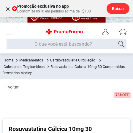
Promoção exclusiva no app
×
Baixar
Economize R$10 em pedidos acima de R$100
O que você está buscando?
Medicamentos
Cardiovascular e Circulação
Termos mais buscados
Colesterol e Triglicerídeos
Rosuvastatina Cálcica 10mg 30 Comprimidos
Fralda
Revestidos Medley
1
º
Medley
2
º
Voltar
Lenço Umedecido
3
º
73%
OFF
Fralda Xg
4
º
Fralda G
5
º
Shampoo
6
º
Rosuvastatina Cálcica 10mg 30
Desodorante
7
º