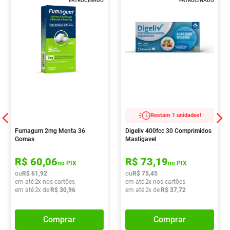
PATROCINADO
PATROCINADO
Restam 1 unidades!
Fumagum 2mg Menta 36
Digeliv 400fcc 30 Comprimidos
Gomas
Mastigavel
R$
60
,
06
R$
73
,
19
no PIX
no PIX
ou
R$
61
,
92
ou
R$
75
,
45
em até
2
x nos cartões
em até
2
x nos cartões
em até
2
x de
R$
30
,
96
em até
2
x de
R$
37
,
72
Comprar
Comprar