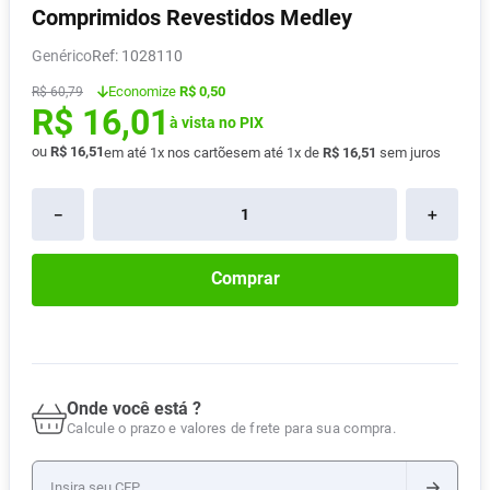
Comprimidos Revestidos Medley
Absorvente
8
º
Genérico
:
1028110
Lavitan
9
º
Economize
R$ 0,50
R$
60
,
79
Vitamina D
10
º
R$
16
,
01
à vista no PIX
ou
R$
16
,
51
em até
1
x nos cartões
em até
1
x de
R$
16
,
51
sem juros
－
＋
Comprar
Onde você está ?
Calcule o prazo e valores de frete para sua compra.