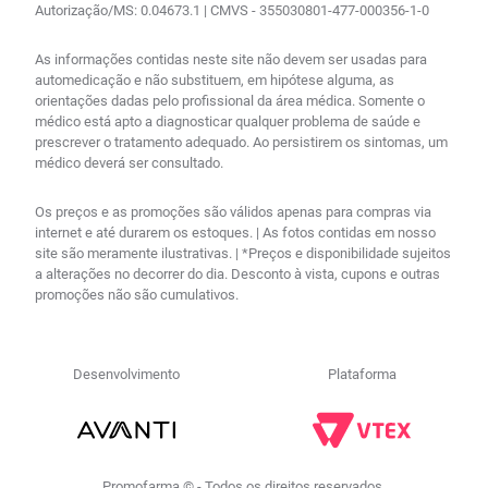
Autorização/MS: 0.04673.1 | CMVS - 355030801-477-000356-1-0
As informações contidas neste site não devem ser usadas para
automedicação e não substituem, em hipótese alguma, as
orientações dadas pelo profissional da área médica. Somente o
médico está apto a diagnosticar qualquer problema de saúde e
prescrever o tratamento adequado. Ao persistirem os sintomas, um
médico deverá ser consultado.
Os preços e as promoções são válidos apenas para compras via
internet e até durarem os estoques. | As fotos contidas em nosso
site são meramente ilustrativas. | *Preços e disponibilidade sujeitos
a alterações no decorrer do dia. Desconto à vista, cupons e outras
promoções não são cumulativos.
Desenvolvimento
Plataforma
R$
49
,
86
no PIX
Comprar
－
＋
Em até
1
x
R$
51
,
40
sem
Promofarma © - Todos os direitos reservados.