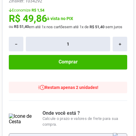
Zina
:
1034292
Absorvente
8
º
Economize
R$ 1,54
R$
49
,
86
Vitamina D
9
º
à vista no PIX
Lavitan
10
º
ou
R$
51
,
40
em até
1
x nos cartões
em até
1
x de
R$
51
,
40
sem juros
－
＋
Comprar
Restam apenas 2 unidades!
Onde você está ?
Calcule o prazo e valores de frete para sua
compra.