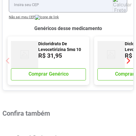
Não sei meu CEP
Genéricos desse medicamento
Dicloridrato De
Diclo
Levocetirizina 5mg 10
Levoc
R$
31
,
95
R$
Comprimidos
Comp
Revestidos Eurofarma
Reves
Comprar Genérico
Comprar 
Confira também