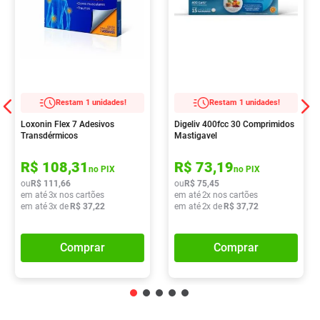
Restam 1 unidades!
Restam 1 unidades!
Loxonin Flex 7 Adesivos
Digeliv 400fcc 30 Comprimidos
Transdérmicos
Mastigavel
R$
108
,
31
R$
73
,
19
no PIX
no PIX
ou
R$
111
,
66
ou
R$
75
,
45
em até
3
x nos cartões
em até
2
x nos cartões
em até
3
x de
R$
37
,
22
em até
2
x de
R$
37
,
72
Comprar
Comprar