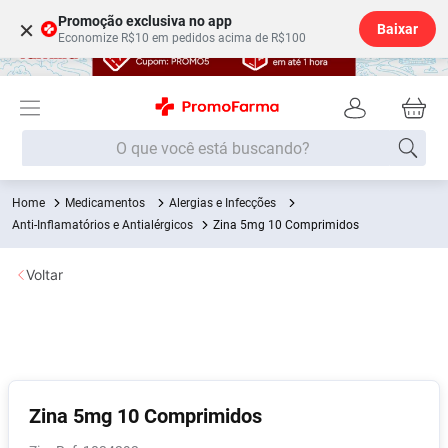
Promoção exclusiva no app
×
Baixar
Economize R$10 em pedidos acima de R$100
O que você está buscando?
Medicamentos
Alergias e Infecções
Termos mais buscados
Anti-Inflamatórios e Antialérgicos
Zina 5mg 10 Comprimidos
Fralda
1
º
Voltar
Medley
2
º
Lenço Umedecido
3
º
Fralda Xg
4
º
Fralda G
5
º
Shampoo
6
º
Zina 5mg 10 Comprimidos
Desodorante
7
º