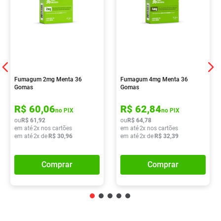
Fumagum 2mg Menta 36
Fumagum 4mg Menta 36
Gomas
Gomas
R$
60
,
06
R$
62
,
84
no PIX
no PIX
ou
R$
61
,
92
ou
R$
64
,
78
em até
2
x nos cartões
em até
2
x nos cartões
em até
2
x de
R$
30
,
96
em até
2
x de
R$
32
,
39
Comprar
Comprar