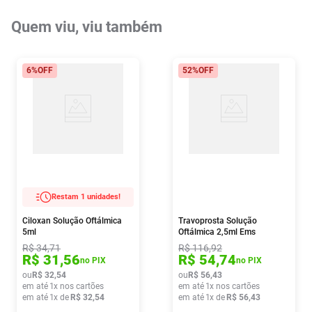
Quem viu, viu também
6%
OFF
52%
OFF
Restam 1 unidades!
Ciloxan Solução Oftálmica
Travoprosta Solução
5ml
Oftálmica 2,5ml Ems
R$
34
,
71
R$
116
,
92
R$
31
,
56
R$
54
,
74
no PIX
no PIX
ou
R$
32
,
54
ou
R$
56
,
43
em até
1
x nos cartões
em até
1
x nos cartões
em até
1
x de
R$
32
,
54
em até
1
x de
R$
56
,
43