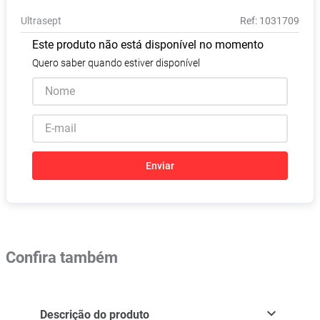
Absorvente
8
º
Ultrasept
:
1031709
Lavitan
9
º
Este produto não está disponível no momento
Vitamina D
10
º
Quero saber quando estiver disponível
Enviar
Confira também
Descrição do produto