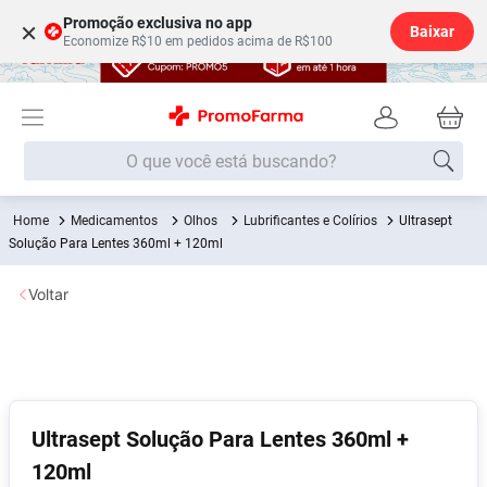
Promoção exclusiva no app
×
Baixar
Economize R$10 em pedidos acima de R$100
O que você está buscando?
Medicamentos
Olhos
Lubrificantes e Colírios
Ultrasept
Termos mais buscados
Solução Para Lentes 360ml + 120ml
Fralda
1
º
Voltar
Medley
2
º
Lenço Umedecido
3
º
Fralda Xg
4
º
Fralda G
5
º
Ultrasept Solução Para Lentes 360ml +
Shampoo
6
º
120ml
Desodorante
7
º