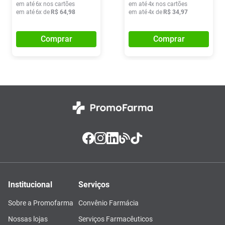
em até
6
x nos cartões
em até
4
x nos cartões
em até
6
x de
R$
64
,
98
em até
4
x de
R$
34
,
97
Comprar
Comprar
Institucional
Serviços
Sobre a Promofarma
Convênio Farmácia
Nossas lojas
Serviços Farmacêuticos