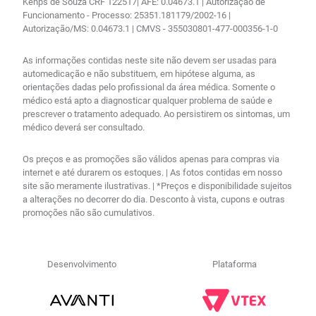
Kenps de Souza CRF 122517| AFE: 0.04673.1 | Autorização de
Funcionamento - Processo: 25351.181179/2002-16 |
Autorização/MS: 0.04673.1 | CMVS - 355030801-477-000356-1-0
As informações contidas neste site não devem ser usadas para
automedicação e não substituem, em hipótese alguma, as
orientações dadas pelo profissional da área médica. Somente o
médico está apto a diagnosticar qualquer problema de saúde e
prescrever o tratamento adequado. Ao persistirem os sintomas, um
médico deverá ser consultado.
Os preços e as promoções são válidos apenas para compras via
internet e até durarem os estoques. | As fotos contidas em nosso
site são meramente ilustrativas. | *Preços e disponibilidade sujeitos
a alterações no decorrer do dia. Desconto à vista, cupons e outras
promoções não são cumulativos.
Desenvolvimento
Plataforma
R$
26
,
76
no PIX