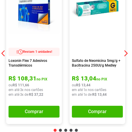
Restam 1 unidades!
Loxonin Flex 7 Adesivos
Sulfato de Neomicina 5mg/g +
Transdérmicos
Bacitracina 250UI/g Medley
Genérico Pomada
Dermatológica 15g
R$
108
,
31
R$
13
,
04
no PIX
no PIX
ou
R$
111
,
66
ou
R$
13
,
44
em até
3
x nos cartões
em até
1
x nos cartões
em até
3
x de
R$
37
,
22
em até
1
x de
R$
13
,
44
Comprar
Comprar