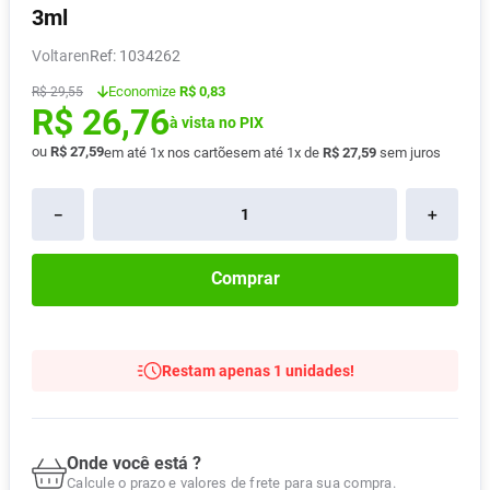
3ml
Absorvente
8
º
Voltaren
:
1034262
Lavitan
9
º
Economize
R$ 0,83
R$
29
,
55
Vitamina D
10
º
R$
26
,
76
à vista no PIX
ou
R$
27
,
59
em até
1
x nos cartões
em até
1
x de
R$
27
,
59
sem juros
－
＋
Comprar
Restam apenas 1 unidades!
Onde você está ?
Calcule o prazo e valores de frete para sua compra.