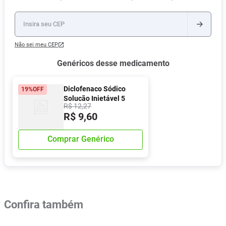
Não sei meu CEP
Genéricos desse medicamento
Diclofenaco Sódico
19%
OFF
Solução Injetável 5
R$
12
,
27
Ampolas De 3ml União
R$
9
,
60
Química
Comprar Genérico
Confira também