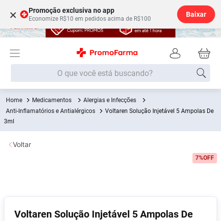
Promoção exclusiva no app
×
Baixar
Economize R$10 em pedidos acima de R$100
O que você está buscando?
Medicamentos
Alergias e Infecções
Termos mais buscados
Anti-Inflamatórios e Antialérgicos
Voltaren Solução Injetável 5 Ampolas De
Fralda
3ml
1
º
Medley
2
º
Voltar
Lenço Umedecido
3
º
7%
OFF
Fralda Xg
4
º
Fralda G
5
º
Shampoo
6
º
Voltaren Solução Injetável 5 Ampolas De
Desodorante
7
º