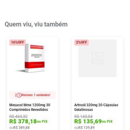
Quem viu, viu também
16%
OFF
2%
OFF
Restam 1 unidades!
Mesacol Mmx 1200mg 30
Artrosil 320mg 20 Cápsulas
Comprimidos Revestidos
Gelatinosas
R$
463
,
32
R$
143
,
04
R$
378
,
18
R$
135
,
69
no PIX
no PIX
ou
R$
389
,
88
ou
R$
139
,
89