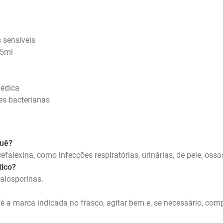
 sensíveis
 5ml
médica
es bacterianas
quê?
efalexina, como infecções respiratórias, urinárias, de pele, osso
tico?
falosporinas.
 a marca indicada no frasco, agitar bem e, se necessário, comp