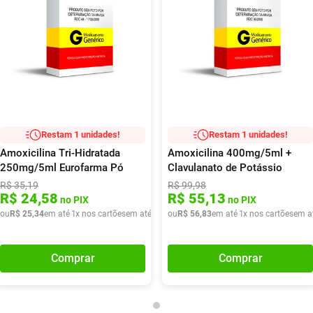
Restam 1 unidades!
Restam 1 unidades!
Amoxicilina Tri-Hidratada
Amoxicilina 400mg/5ml +
250mg/5ml Eurofarma Pó
Clavulanato de Potássio
para Suspensão Oral 150ml
57mg/5ml EMS Genérico
R$
35
,
19
R$
99
,
98
R$
24
,
58
R$
55
,
13
Suspensão Oral 70ml
no PIX
no PIX
ou
R$
25
,
34
em até
1
x nos cartões
em até
1
x de
ou
R$
R$
25
56
,
34
,
83
em até
1
x nos cartões
em a
Comprar
Comprar