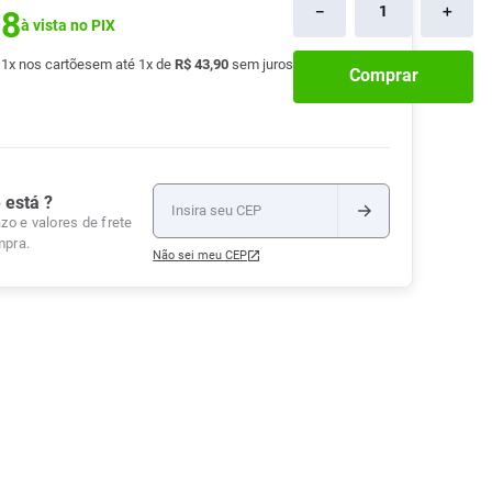
－
＋
58
Tudo
à vista no PIX
Tiras para Teste
Lenços e Toalhas
Talcos
Esponjas
Umedecidas
Ver Tudo
Ver Tudo
Ver Tudo
é
1
x nos cartões
em até
1
x de
R$
43
,
90
sem juros
Comprar
Protetor de Colchão
Roupas Íntimas
Ver Tudo
 está ?
zo e valores de frete
mpra.
Não sei meu CEP