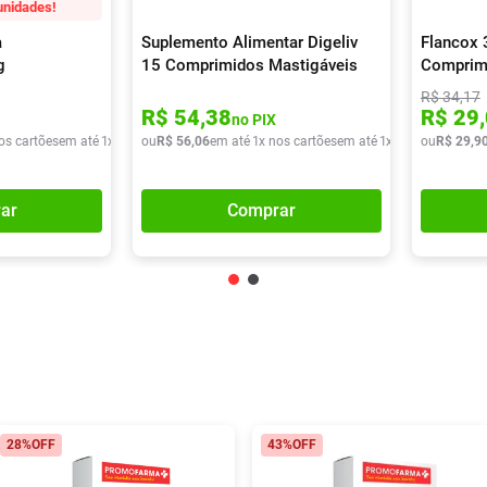
unidades!
a
Suplemento Alimentar Digeliv
Flancox
g
15 Comprimidos Mastigáveis
Comprim
R$
34
,
17
R$
54
,
38
R$
29
,
no PIX
os cartões
em até
1
x de
R$
ou
50
R$
,
48
56
,
06
em até
1
x nos cartões
em até
1
x de
R$
ou
56
R$
,
06
29
,
9
ar
Comprar
28%
OFF
43%
OFF