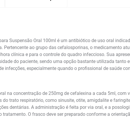
ra Suspensão Oral 100ml é um antibiótico de uso oral indicad
a. Pertencente ao grupo das cefalosporinas, o medicamento atu
lhora clínica e para o controle do quadro infeccioso. Sua apres
sidade do paciente, sendo uma opção bastante utilizada tanto
 de infecções, especialmente quando o profissional de saúde co
al na concentração de 250mg de cefalexina a cada 5ml, com vo
do trato respiratório, como sinusite, otite, amigdalite e faringi
ções dentárias. A administração é feita por via oral, e a posolo
ao tratamento. O frasco deve ser preparado conforme a orienta