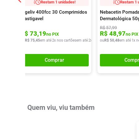
Restam 1 unidades!
Restam 1 
Digeliv 400fcc 30 Comprimidos
Nebacetin Pomad
Mastigavel
Dermatológica 50
R$
57
,
99
R$
73
,
19
R$
48
,
97
no PIX
no PIX
ou
R$
75
,
45
em até
2
x nos cartões
em até
2
x de
R$
ou
37
R$
,
72
50
,
48
em até
1
x n
Comprar
Compr
Quem viu, viu também