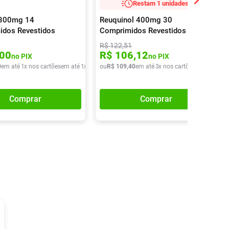
Restam 1 unidades!
 300mg 14
Reuquinol 400mg 30
idos Revestidos
Comprimidos Revestidos
R$
122
,
51
00
R$
106
,
12
no PIX
no PIX
0
em até
1
x nos cartões
em até
1
x de
R$
ou
29
R$
,
90
109
,
40
em até
3
x nos cartões
em até
3
x d
Comprar
Comprar