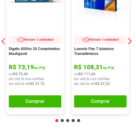
Restam 1 unidades!
Restam 1 unidades!
Digeliv 400fcc 30 Comprimidos
Loxonin Flex 7 Adesivos
Mastigavel
Transdérmicos
R$
73
,
19
R$
108
,
31
no PIX
no PIX
ou
R$
75
,
45
ou
R$
111
,
66
em até
2
x nos cartões
em até
3
x nos cartões
em até
2
x de
R$
37
,
72
em até
3
x de
R$
37
,
22
Comprar
Comprar