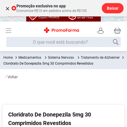
Promoção exclusiva no app
×
Baixar
Economize R$10 em pedidos acima de R$100
O que você está buscando?
Medicamentos
Sistema Nervoso
Tratamento de Alzheimer
Termos mais buscados
Cloridrato De Donepezila 5mg 30 Comprimidos Revestidos
Fralda
1
º
Voltar
Lenço Umedecido
2
º
Medley
3
º
Fralda Xg
4
º
Fralda G
5
º
Cloridrato De Donepezila 5mg 30
Desodorante
6
º
Comprimidos Revestidos
Shampoo
7
º