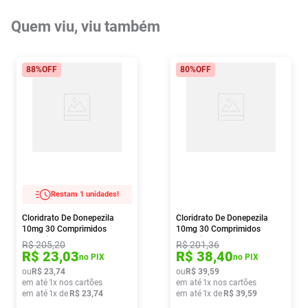
Quem viu, viu também
88%
OFF
80%
OFF
Restam 1 unidades!
Cloridrato De Donepezila
Cloridrato De Donepezila
10mg 30 Comprimidos
10mg 30 Comprimidos
Revestidos Ranbaxy
Revestidos Ems
R$
205
,
20
R$
201
,
36
R$
23
,
03
R$
38
,
40
no PIX
no PIX
ou
R$
23
,
74
ou
R$
39
,
59
em até
1
x nos cartões
em até
1
x nos cartões
em até
1
x de
R$
23
,
74
em até
1
x de
R$
39
,
59