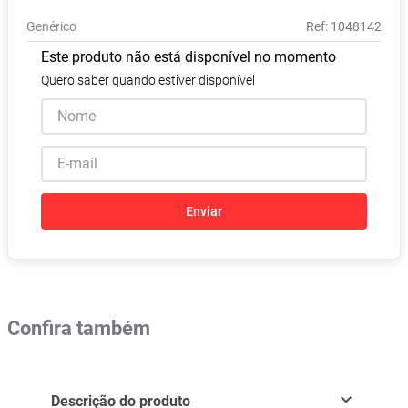
Absorvente
8
º
Genérico
:
1048142
Pampers Confort Sec
9
º
Este produto não está disponível no momento
Lavitan
10
º
Quero saber quando estiver disponível
Enviar
Confira também
Descrição do produto