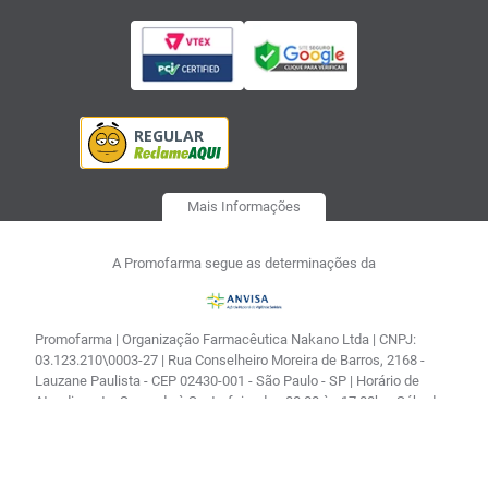
Mais Informações
A Promofarma segue as determinações da
Promofarma | Organização Farmacêutica Nakano Ltda | CNPJ:
03.123.210\0003-27 | Rua Conselheiro Moreira de Barros, 2168 -
Lauzane Paulista - CEP 02430-001 - São Paulo - SP | Horário de
Atendimento: Segunda à Sexta-feira das 08:00 às 17:00h e Sábado
das 08:00 às 14:30| Farmacêutica responsável: Vitória Regina
Kenps de Souza CRF 122517| AFE: 0.04673.1 | Autorização de
Funcionamento - Processo: 25351.181179/2002-16 |
Autorização/MS: 0.04673.1 | CMVS - 355030801-477-000356-1-0