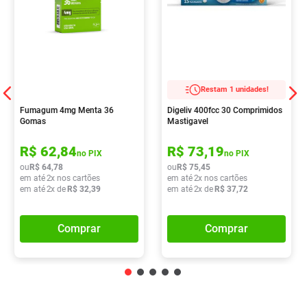
Restam 1 unidades!
Fumagum 4mg Menta 36
Digeliv 400fcc 30 Comprimidos
Gomas
Mastigavel
R$
62
,
84
R$
73
,
19
no PIX
no PIX
ou
R$
64
,
78
ou
R$
75
,
45
em até
2
x nos cartões
em até
2
x nos cartões
em até
2
x de
R$
32
,
39
em até
2
x de
R$
37
,
72
Comprar
Comprar