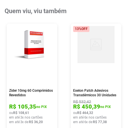
Quem viu, viu também
13%
OFF
Zider 10mg 60 Comprimidos
Exelon Patch Adesivos
Revestidos
Transdérmicos 30 Unidades
18mg
R$
532
,
42
R$
105
,
35
R$
450
,
39
no PIX
no PIX
ou
R$
108
,
61
ou
R$
464
,
32
em até
3
x nos cartões
em até
6
x nos cartões
em até
3
x de
R$
36
,
20
em até
6
x de
R$
77
,
38