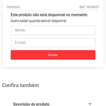
Pampers Confort Sec
8
º
Genérico
:
1034627
Vitamina D
9
º
Este produto não está disponível no momento
Soro Fisiológico
10
º
Quero saber quando estiver disponível
Enviar
Confira também
Descrição do produto