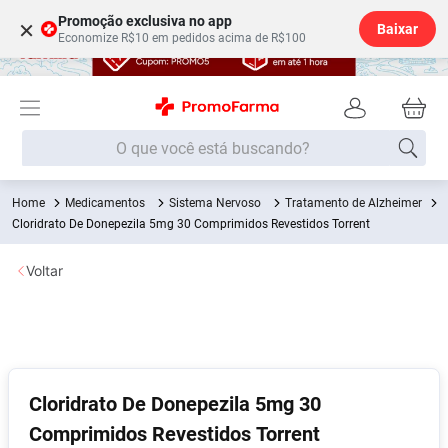
Promoção exclusiva no app
×
Baixar
Economize R$10 em pedidos acima de R$100
O que você está buscando?
Medicamentos
Sistema Nervoso
Tratamento de Alzheimer
Termos mais buscados
Cloridrato De Donepezila 5mg 30 Comprimidos Revestidos Torrent
Fralda
1
º
Voltar
Lenço Umedecido
2
º
Medley
3
º
Fralda Xg
4
º
Fralda G
5
º
Cloridrato De Donepezila 5mg 30
Desodorante
6
º
Comprimidos Revestidos Torrent
Shampoo
7
º