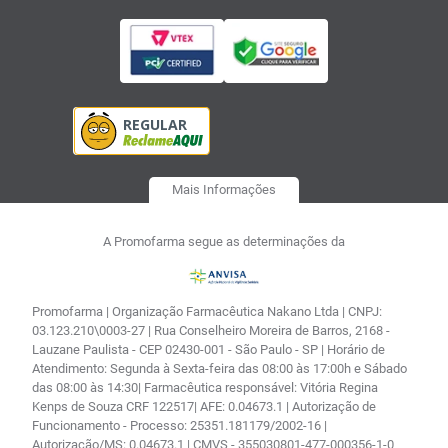
Mais Informações
A Promofarma segue as determinações da
Promofarma | Organização Farmacêutica Nakano Ltda | CNPJ:
03.123.210\0003-27 | Rua Conselheiro Moreira de Barros, 2168 -
Lauzane Paulista - CEP 02430-001 - São Paulo - SP | Horário de
Atendimento: Segunda à Sexta-feira das 08:00 às 17:00h e Sábado
das 08:00 às 14:30| Farmacêutica responsável: Vitória Regina
Kenps de Souza CRF 122517| AFE: 0.04673.1 | Autorização de
Funcionamento - Processo: 25351.181179/2002-16 |
Autorização/MS: 0.04673.1 | CMVS - 355030801-477-000356-1-0