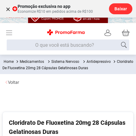
Promoção exclusiva no app
×
Baixar
Economize R$10 em pedidos acima de R$100
O que você está buscando?
Medicamentos
Sistema Nervoso
Antidepressivo
Cloridrato
Termos mais buscados
De Fluoxetina 20mg 28 Cápsulas Gelatinosas Duras
Fralda
1
º
Voltar
Lenço Umedecido
2
º
Medley
3
º
Fralda Xg
4
º
Fralda G
5
º
Cloridrato De Fluoxetina 20mg 28 Cápsulas
Desodorante
6
º
Gelatinosas Duras
Shampoo
7
º