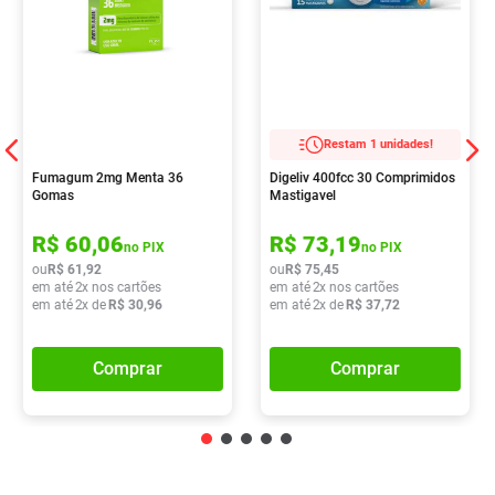
Restam 1 unidades!
Fumagum 2mg Menta 36
Digeliv 400fcc 30 Comprimidos
Gomas
Mastigavel
R$
60
,
06
R$
73
,
19
no PIX
no PIX
ou
R$
61
,
92
ou
R$
75
,
45
em até
2
x nos cartões
em até
2
x nos cartões
em até
2
x de
R$
30
,
96
em até
2
x de
R$
37
,
72
Comprar
Comprar