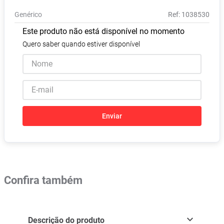
Pampers Confort Sec
8
º
Genérico
:
1038530
Vitamina D
9
º
Este produto não está disponível no momento
Soro Fisiológico
10
º
Quero saber quando estiver disponível
Enviar
Confira também
Descrição do produto