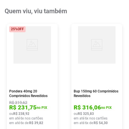
Quem viu, viu também
25%
OFF
Pondera 40mg 20
Bup 150mg 60 Comprimidos
Comprimidos Revestidos
Revestidos
R$
319
,
62
R$
231
,
75
R$
316
,
06
no PIX
no PIX
ou
R$
238
,
92
ou
R$
325
,
83
em até
6
x nos cartões
em até
6
x nos cartões
em até
6
x de
R$
39
,
82
em até
6
x de
R$
54
,
30