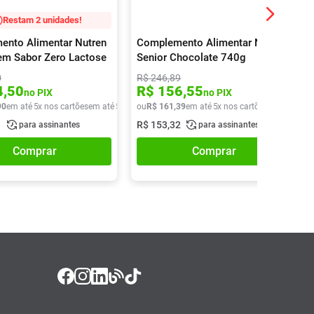
Restam 2 unidades!
nto Alimentar Nutren
Complemento Alimentar Nutren
em Sabor Zero Lactose
Senior Chocolate 740g
0
R$
246
,
89
4
,
50
R$
156
,
55
no PIX
no PIX
90
em até
5
x nos cartões
em até
5
x de
R$
ou
R$
35
,
161
98
,
39
em até
5
x nos cartões
em até
5
x d
1
R$
153
,
32
para assinantes
para assinantes
Comprar
Comprar