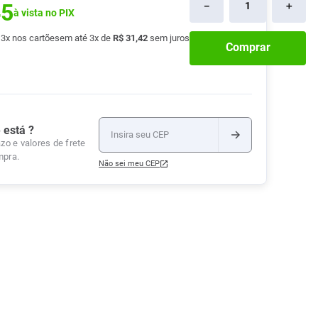
45
－
＋
à vista no PIX
Tudo
Tiras para Teste
Lenços e Toalhas
Talcos
Esponjas
Umedecidas
é
3
x nos cartões
em até
3
x de
R$
31
,
42
sem juros
Ver Tudo
Ver Tudo
Ver Tudo
Comprar
Protetor de Colchão
Roupas Íntimas
Ver Tudo
 está ?
zo e valores de frete
mpra.
Não sei meu CEP