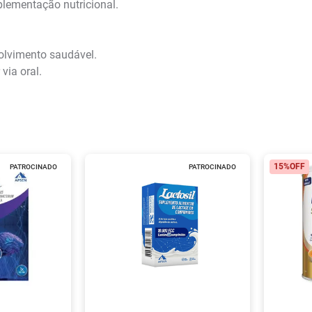
lementação nutricional.
volvimento saudável.
via oral.
15%
OFF
PATROCINADO
PATROCINADO