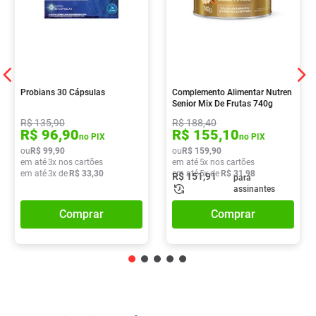
Probians 30 Cápsulas
Complemento Alimentar Nutren
Senior Mix De Frutas 740g
R$
135
,
90
R$
188
,
40
R$
96
,
90
R$
155
,
10
no PIX
no PIX
ou
R$
99
,
90
ou
R$
159
,
90
em até
3
x nos cartões
em até
5
x nos cartões
em até
3
x de
R$
33
,
30
em até
5
x de
R$
31
,
98
R$
151
,
91
para
assinantes
Comprar
Comprar