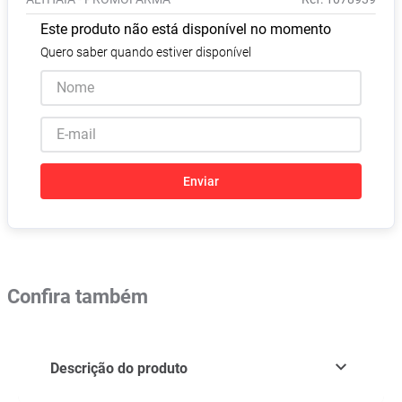
Absorvente
8
º
Este produto não está disponível no momento
Pampers Confort Sec
9
º
Quero saber quando estiver disponível
Lavitan
10
º
Enviar
Confira também
Descrição do produto