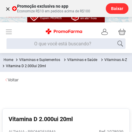
Promoção exclusiva no app
×
Baixar
Economize R$10 em pedidos acima de R$100
O que você está buscando?
Vitaminas e Suplementos
Vitaminas e Saúde
Vitaminas A-Z
Termos mais buscados
Vitamina D 2.000ui 20ml
Fralda
1
º
Voltar
Lenço Umedecido
2
º
Medley
3
º
Fralda Xg
4
º
Fralda G
5
º
Vitamina D 2.000ui 20ml
Desodorante
6
º
Shampoo
7
º
ALTHAIA - PROMOFARMA
:
1078939