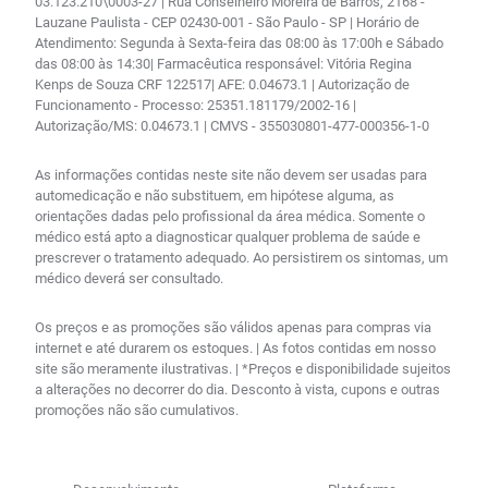
03.123.210\0003-27 | Rua Conselheiro Moreira de Barros, 2168 -
Lauzane Paulista - CEP 02430-001 - São Paulo - SP | Horário de
Atendimento: Segunda à Sexta-feira das 08:00 às 17:00h e Sábado
das 08:00 às 14:30| Farmacêutica responsável: Vitória Regina
Kenps de Souza CRF 122517| AFE: 0.04673.1 | Autorização de
Funcionamento - Processo: 25351.181179/2002-16 |
Autorização/MS: 0.04673.1 | CMVS - 355030801-477-000356-1-0
As informações contidas neste site não devem ser usadas para
automedicação e não substituem, em hipótese alguma, as
orientações dadas pelo profissional da área médica. Somente o
médico está apto a diagnosticar qualquer problema de saúde e
prescrever o tratamento adequado. Ao persistirem os sintomas, um
médico deverá ser consultado.
Os preços e as promoções são válidos apenas para compras via
internet e até durarem os estoques. | As fotos contidas em nosso
site são meramente ilustrativas. | *Preços e disponibilidade sujeitos
a alterações no decorrer do dia. Desconto à vista, cupons e outras
promoções não são cumulativos.