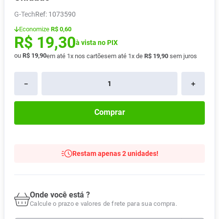
Absorvente
8
º
G-Tech
:
1073590
Lavitan
9
º
Economize
R$ 0,60
R$
19
,
30
Vitamina D
à vista no PIX
10
º
ou
R$
19
,
90
em até
1
x nos cartões
em até
1
x de
R$
19
,
90
sem juros
－
＋
Comprar
Restam apenas 2 unidades!
Onde você está ?
Calcule o prazo e valores de frete para sua compra.