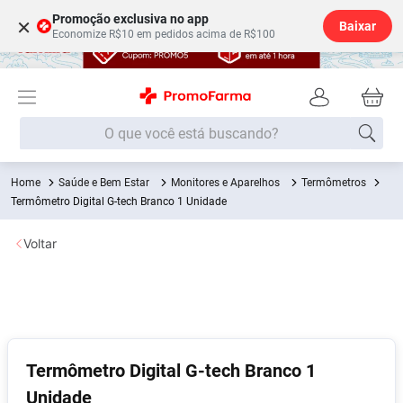
Promoção exclusiva no app
×
Baixar
Economize R$10 em pedidos acima de R$100
O que você está buscando?
Saúde e Bem Estar
Monitores e Aparelhos
Termômetros
Termos mais buscados
Termômetro Digital G-tech Branco 1 Unidade
Fralda
1
º
Voltar
Medley
2
º
Lenço Umedecido
3
º
Fralda Xg
4
º
Fralda G
5
º
Shampoo
6
º
Termômetro Digital G-tech Branco 1
Unidade
Desodorante
7
º