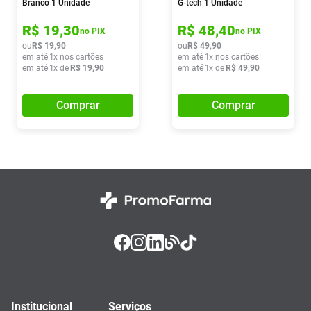
Branco 1 Unidade
G-tech 1 Unidade
R$
19
,
30
R$
48
,
40
no PIX
no PIX
ou
R$
19
,
90
ou
R$
49
,
90
em até
1
x nos cartões
em até
1
x nos cartões
em até
1
x de
R$
19
,
90
em até
1
x de
R$
49
,
90
Comprar
Comprar
Institucional
Serviços