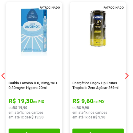
PATROCINADO
PATROCINADO
Colírio Lavolho D 0,15mg/ml +
Energético Engov Up Frutas
0,30mg/m Hypera 20ml
Tropicais Zero Açúcar 269ml
R$
19
,
30
R$
9
,
60
no PIX
no PIX
ou
R$
19
,
90
ou
R$
9
,
90
em até
1
x nos cartões
em até
1
x nos cartões
em até
1
x de
R$
19
,
90
em até
1
x de
R$
9
,
90