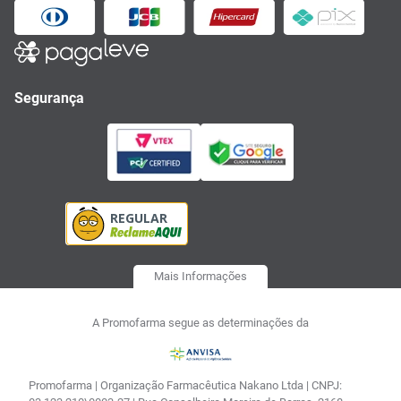
Segurança
Mais Informações
A Promofarma segue as determinações da
Promofarma | Organização Farmacêutica Nakano Ltda | CNPJ: