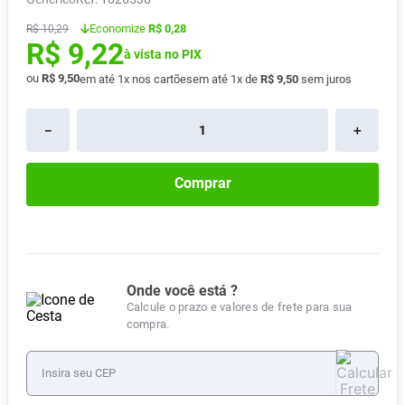
Absorvente
8
º
Economize
R$ 0,28
R$
10
,
29
R$
9
,
22
Pampers Confort Sec
9
º
à vista no PIX
Lavitan
ou
R$
9
,
50
10
º
em até
1
x nos cartões
em até
1
x de
R$
9
,
50
sem juros
－
＋
Comprar
Onde você está ?
Calcule o prazo e valores de frete para sua
compra.