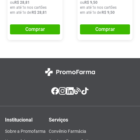
ou
R$
28
,
81
ou
R$
9
,
50
em até
1
x nos cartões
em até
1
x nos cartões
em até
1
x de
R$
28
,
81
em até
1
x de
R$
9
,
50
Comprar
Comprar
Institucional
Serviços
Sobre a Promofarma
Convênio Farmácia