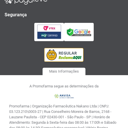
Segurança
Mais Informações
A Promofarma segue as determinações da
Promofarma | Organização Farmacêutica Nakano Ltda | CNPJ:
03.123.210\0003-27 | Rua Conselheiro Moreira de Barros, 2168 -
Lauzane Paulista - CEP 02430-001 - São Paulo - SP | Horário de
Atendimento: Segunda à Sexta-feira das 08:00 às 17:00h e Sábado
das 08:00 às 14:30| Farmacêutica responsável: Vitória Regina