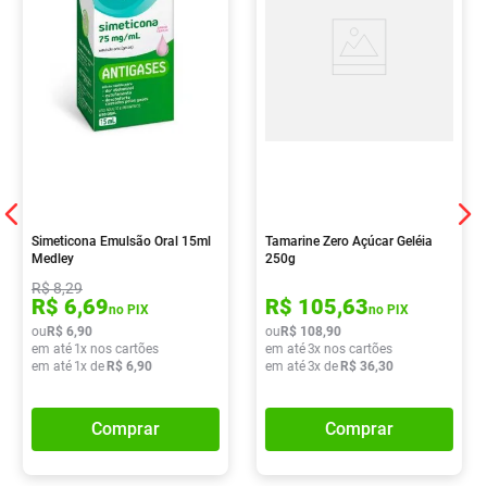
Simeticona Emulsão Oral 15ml
Tamarine Zero Açúcar Geléia
Medley
250g
R$
8
,
29
R$
6
,
69
R$
105
,
63
no PIX
no PIX
ou
R$
6
,
90
ou
R$
108
,
90
em até
1
x nos cartões
em até
3
x nos cartões
em até
1
x de
R$
6
,
90
em até
3
x de
R$
36
,
30
Comprar
Comprar