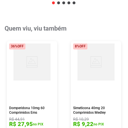
Quem viu, viu também
36%
OFF
8%
OFF
Domperidona 10mg 60
Simeticona 40mg 20
Comprimidos Ems
Comprimidos Medley
R$
44
,
91
R$
10
,
29
R$
27
,
95
R$
9
,
22
no PIX
no PIX