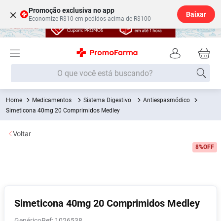
Promoção exclusiva no app
×
Baixar
Economize R$10 em pedidos acima de R$100
O que você está buscando?
Medicamentos
Sistema Digestivo
Antiespasmódico
Termos mais buscados
Simeticona 40mg 20 Comprimidos Medley
Fralda
1
º
Voltar
Lenço Umedecido
2
º
8%
OFF
Medley
3
º
Fralda Xg
4
º
Fralda G
5
º
Desodorante
6
º
Simeticona 40mg 20 Comprimidos Medley
Shampoo
7
º
Genérico
:
1026538