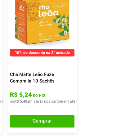
15% de desconto na 2° unidade
Chá Matte Leão Fuze
Camomila 10 Sachês
R$
5
,
24
no PIX
é
1
x de
ou
R$
R$
8
,
90
5
,
40
em até
1
x nos cartões
em até
1
x de
R$
5
,
40
Comprar