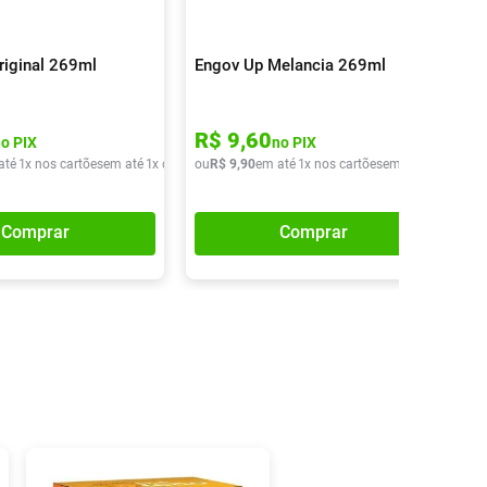
riginal 269ml
Engov Up Melancia 269ml
R$
9
,
60
no PIX
no PIX
até
1
x nos cartões
em até
1
x de
R$
ou
9
,
90
R$
9
,
90
em até
1
x nos cartões
em até
1
x de
R$
9
Comprar
Comprar