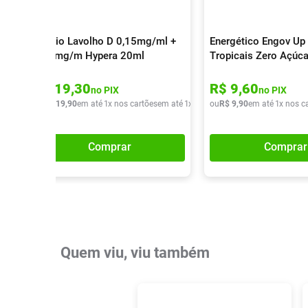
Colírio Lavolho D 0,15mg/ml +
Energético Engov Up 
0,30mg/m Hypera 20ml
Tropicais Zero Açúc
R$
19
,
30
R$
9
,
60
no PIX
no PIX
ou
R$
19
,
90
em até
1
x nos cartões
em até
1
x de
R$
ou
19
R$
,
90
9
,
90
em até
1
x nos c
Comprar
Comprar
Quem viu, viu também