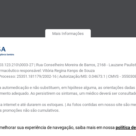
Mais Informações
.123.210\0003-27 | Rua Conselheiro Moreira de Barros, 2168 - Lauzane Paulista
armacêutico responsável: Vitória Regina Kenps de Souza
 Processo: 25351.181179/2002-16 | Autorização/MS: 0.04673.1 | CMVS - 35503
a automedicação e não substituem, em hipótese alguma, as orientações dadas p
tamento adequado. Ao persistirem os sintomas, um médico deverá ser consultad
nternet e até durarem os estoques. | As fotos contidas em nosso site são meram
ras promoções não são cumulativos.
a melhorar sua experiência de navegação, saiba mais em nossa
política d