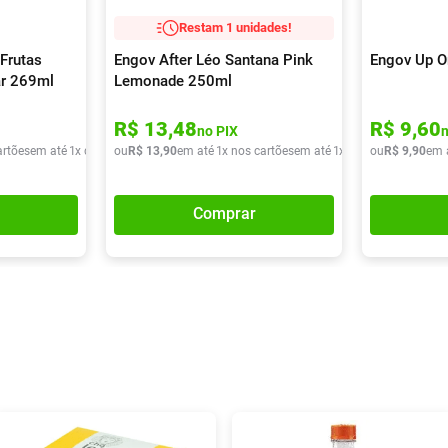
Restam 1 unidades!
Frutas
Engov After Léo Santana Pink
Engov Up O
ar 269ml
Lemonade 250ml
R$
13
,
48
R$
9
,
60
no PIX
artões
em até
1
x de
R$
ou
9
,
90
R$
13
,
90
em até
1
x nos cartões
em até
1
x de
R$
ou
13
R$
,
90
9
,
90
em 
Comprar