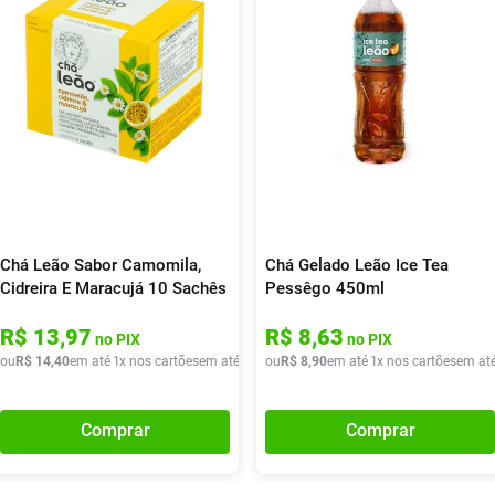
Chá Leão Sabor Camomila,
Chá Gelado Leão Ice Tea
Cidreira E Maracujá 10 Sachês
Pessêgo 450ml
1,6g
R$
13
,
97
R$
8
,
63
no PIX
no PIX
de
ou
R$
R$
19
14
,
40
,
40
em até
1
x nos cartões
em até
1
x de
ou
R$
R$
14
8
,
,
90
40
em até
1
x nos cartões
em at
Comprar
Comprar