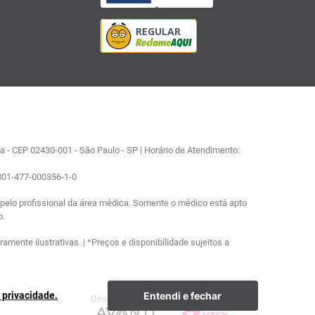
 - CEP 02430-001 - São Paulo - SP | Horário de Atendimento:
0801-477-000356-1-0
elo profissional da área médica. Somente o médico está apto
o.
ente ilustrativas. | *Preços e disponibilidade sujeitos a
Entendi e fechar
e privacidade.
Desenvolvimento
Plataforma