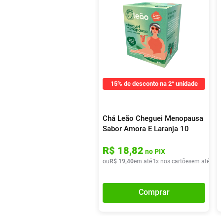
15% de desconto na 2° unidade
Chá Leão Cheguei Menopausa
Sabor Amora E Laranja 10
Sachês
R$
18
,
82
no PIX
ou
R$
19
,
40
em até
1
x nos cartões
em até
1
x 
Comprar