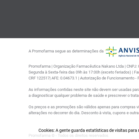
A Promofarma segue as determinações da
Promofarma | Organização Farmacêutica Nakano Ltda | CNPJ: 03
Segunda à Sexta-feira das 09h às 17:00h (exceto feriados) | F
CRF 122517| AFE: 0.04673.1 | Autorização de Funcionamento -
As informações contidas neste site não devem ser usadas par
a diagnosticar qualquer problema de saúde e prescrever o tra
Os preços e as promoções são válidos apenas para compras via i
alterações no decorrer do dia. Desconto à vista, cupons e out
Cookies: A gente guarda estatísticas de visitas par
Promofarma © - Todos os direitos reservados.