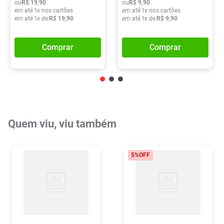
ou
R$
19
,
90
ou
R$
9
,
90
em até
1
x nos cartões
em até
1
x nos cartões
em até
1
x de
R$
19
,
90
em até
1
x de
R$
9
,
90
Comprar
Comprar
Quem viu, viu também
5%
OFF