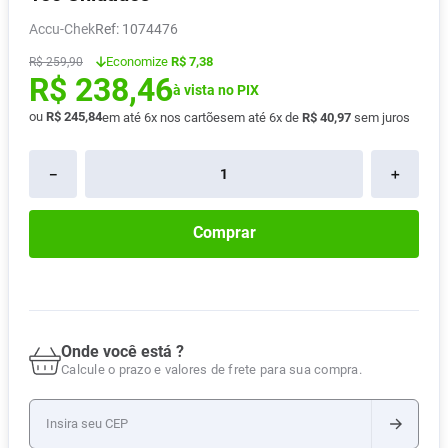
Pampers Confort Sec
8
º
Accu-Chek
:
1074476
Vitamina D
9
º
Economize
R$ 7,38
R$
259
,
90
R$
238
,
46
Soro Fisiológico
10
º
à vista no PIX
ou
R$
245
,
84
em até
6
x nos cartões
em até
6
x de
R$
40
,
97
sem juros
－
＋
Comprar
Onde você está ?
Calcule o prazo e valores de frete para sua compra.