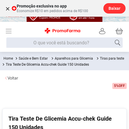
Promoção exclusiva no app
×
Baixar
Economize R$10 em pedidos acima de R$100
O que você está buscando?
Saúde e Bem Estar
Aparelhos para Glicemia
Tiras para teste
Termos mais buscados
Tira Teste De Glicemia Accu-chek Guide 150 Unidades
Fralda
1
º
Voltar
Lenço Umedecido
2
º
5%
OFF
Medley
3
º
Fralda Xg
4
º
Fralda G
5
º
Desodorante
6
º
Tira Teste De Glicemia Accu-chek Guide
150 Unidades
Shampoo
7
º