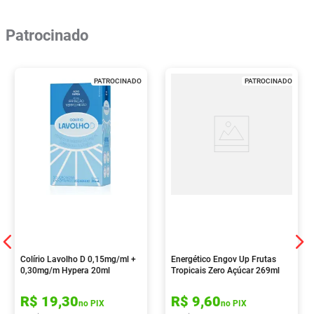
Patrocinado
PATROCINADO
PATROCINADO
Colírio Lavolho D 0,15mg/ml +
Energético Engov Up Frutas
0,30mg/m Hypera 20ml
Tropicais Zero Açúcar 269ml
R$
19
,
30
R$
9
,
60
no PIX
no PIX