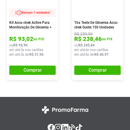
Restam 1 unidades!
Kit Accu-chek Active Para
Tira Teste De Glicemia Accu-
Monitoração De Glicemia +
chek Guide 150 Unidades
Tiras 10 Unidades
R$
259
,
90
R$
93
,
02
R$
238
,
46
no PIX
no PIX
ou
R$
95
,
90
ou
R$
245
,
84
em até
3
x nos cartões
em até
6
x nos cartões
em até
3
x de
R$
31
,
96
em até
6
x de
R$
40
,
97
Comprar
Comprar