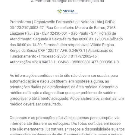
A Promofarma segue as determinações da
Promofarma | Organização Farmacêutica Nakano Ltda | CNPJ:
03.123.210\0003-27 | Rua Conselheiro Moreira de Barros, 2168 -
Lauzane Paulista - CEP 02430-001 - São Paulo - SP | Horário de
Atendimento: Segunda à Sexta-feira das 08:00 às 17:00h e Sábado
das 08:00 às 14:30| Farmacêutica responsável: Vitória Regina
Kenps de Souza CRF 122517| AFE: 0.04673.1 | Autorização de
Funcionamento - Processo: 25351.181179/2002-16 |
Autorização/MS: 0.04673.1 | CMVS - 355030801-477-000356-1-0
As informações contidas neste site não devem ser usadas para
automedicação e não substituem, em hipótese alguma, as
orientações dadas pelo profissional da área médica. Somente o
médico está apto a diagnosticar qualquer problema de saúde e
prescrever o tratamento adequado. Ao persistirem os sintomas, um
médico deverá ser consultado.
Os preços e as promoções são válidos apenas para compras via
internet e até durarem os estoques. | As fotos contidas em nosso
site são meramente ilustrativas. | *Preços e disponibilidade sujeitos
a alterações no decorrer do dia. Desconto à vista, cupons e outras