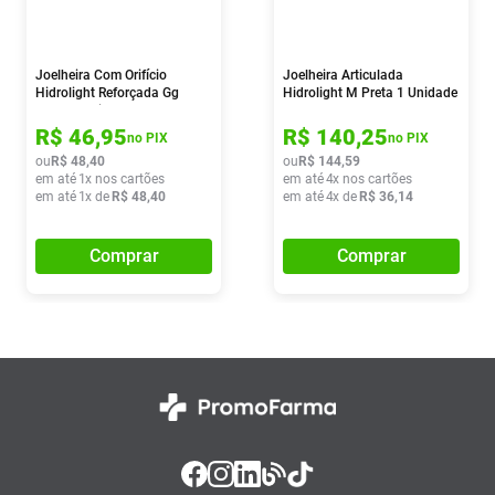
Joelheira Com Orifício
Joelheira Articulada
Hidrolight Reforçada Gg
Hidrolight M Preta 1 Unidade
Preta 1 Unidade
R$
46
,
95
R$
140
,
25
no PIX
no PIX
ou
R$
48
,
40
ou
R$
144
,
59
em até
1
x nos cartões
em até
4
x nos cartões
em até
1
x de
R$
48
,
40
em até
4
x de
R$
36
,
14
Comprar
Comprar