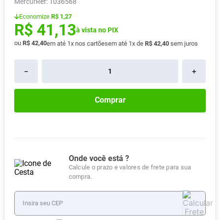
Mercur
:
1036568
Pampers Confort Sec
8
º
Economize
R$ 1,27
R$
41
,
13
Vitamina D
9
º
à vista no PIX
Soro Fisiológico
10
º
ou
R$
42
,
40
em até
1
x nos cartões
em até
1
x de
R$
42
,
40
sem juros
－
＋
Comprar
Onde você está ?
Calcule o prazo e valores de frete para sua
compra.