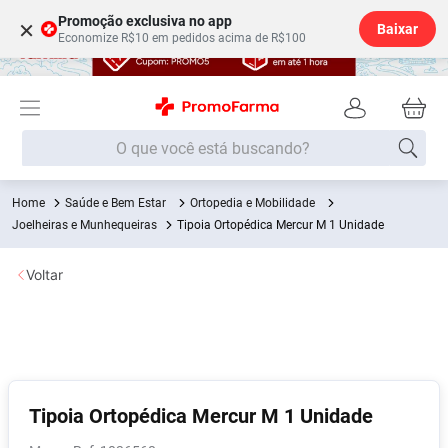
Promoção exclusiva no app
×
Baixar
Economize R$10 em pedidos acima de R$100
O que você está buscando?
Saúde e Bem Estar
Ortopedia e Mobilidade
Termos mais buscados
Joelheiras e Munhequeiras
Tipoia Ortopédica Mercur M 1 Unidade
Fralda
1
º
Voltar
Lenço Umedecido
2
º
Medley
3
º
Fralda Xg
4
º
Fralda G
5
º
Desodorante
6
º
Tipoia Ortopédica Mercur M 1 Unidade
Shampoo
7
º