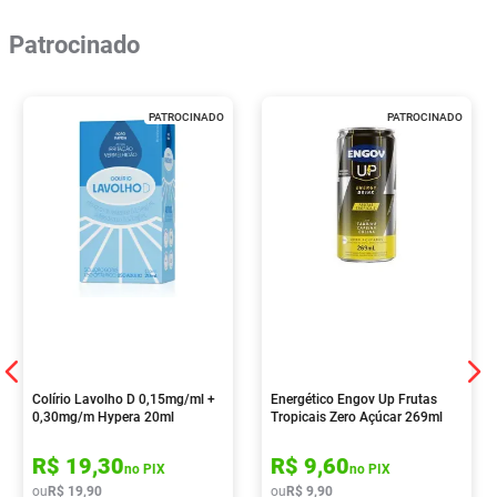
Patrocinado
PATROCINADO
PATROCINADO
Colírio Lavolho D 0,15mg/ml +
Energético Engov Up Frutas
0,30mg/m Hypera 20ml
Tropicais Zero Açúcar 269ml
R$
19
,
30
R$
9
,
60
no PIX
no PIX
ou
R$
19
,
90
ou
R$
9
,
90