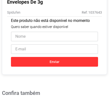
Envelopes De 3g
Vitamina D
8
º
Spidufen
:
1037643
Absorvente
9
º
Este produto não está disponível no momento
Lavitan
10
º
Quero saber quando estiver disponível
Enviar
Confira também