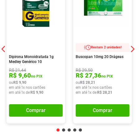
Restam 2 unidades!
Dipirona Monoidratada 1g
Buscopan 10mg 20 Drágeas
Medley Genérico 10
Comprimidos
R$
21
,
44
R$
29
,
50
R$
9
,
60
R$
27
,
36
no PIX
no PIX
ou
R$
9
,
90
ou
R$
28
,
21
em até
1
x nos cartões
em até
1
x nos cartões
em até
1
x de
R$
9
,
90
em até
1
x de
R$
28
,
21
Comprar
Comprar