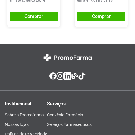
em até
1
x de
R$
28
,
14
em até
1
x de
R$
51
,
19
Comprar
Comprar
Institucional
Serviços
Sobre a Promofarma
Convênio Farmácia
Nossas lojas
Serviços Farmacêuticos
Política de Privacidade