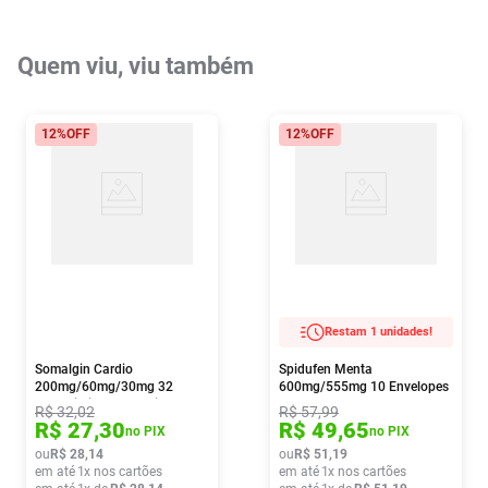
Quem viu, viu também
12%
OFF
12%
OFF
Restam 1 unidades!
Somalgin Cardio
Spidufen Menta
200mg/60mg/30mg 32
600mg/555mg 10 Envelopes
Comprimidos Revestidos
De 3g
R$
32
,
02
R$
57
,
99
R$
27
,
30
R$
49
,
65
no PIX
no PIX
ou
R$
28
,
14
ou
R$
51
,
19
em até
1
x nos cartões
em até
1
x nos cartões