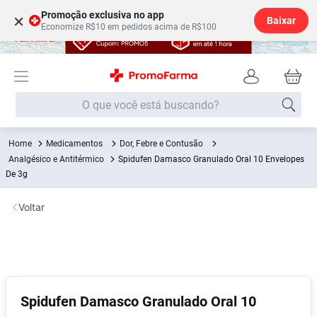
Promoção exclusiva no app
×
Baixar
Economize R$10 em pedidos acima de R$100
O que você está buscando?
Medicamentos
Dor, Febre e Contusão
Termos mais buscados
Analgésico e Antitérmico
Spidufen Damasco Granulado Oral 10 Envelopes
Fralda
De 3g
1
º
Lenço Umedecido
2
º
Voltar
Medley
3
º
Fralda Xg
4
º
Fralda G
5
º
Shampoo
6
º
Spidufen Damasco Granulado Oral 10
Desodorante
7
º