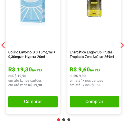
Colírio Lavolho D 0,15mg/ml +
Energético Engov Up Frutas
0,30mg/m Hypera 20ml
Tropicais Zero Açúcar 269ml
R$
19
,
30
R$
9
,
60
no PIX
no PIX
ou
R$
19
,
90
ou
R$
9
,
90
em até
1
x nos cartões
em até
1
x nos cartões
em até
1
x de
R$
19
,
90
em até
1
x de
R$
9
,
90
Comprar
Comprar