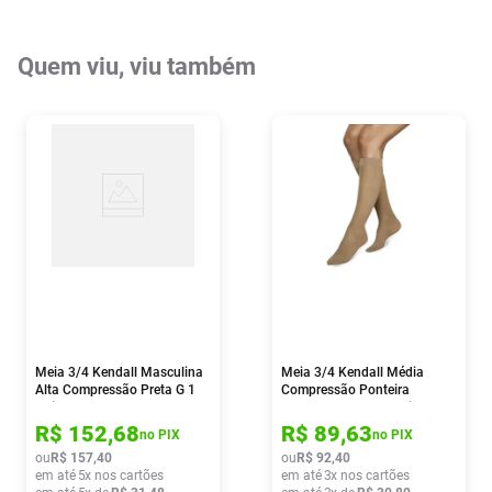
Quem viu, viu também
Meia 3/4 Kendall Masculina
Meia 3/4 Kendall Média
Alta Compressão Preta G 1
Compressão Ponteira
Unidade
Fechada Mel Gg 1 Unidade
R$
152
,
68
R$
89
,
63
no PIX
no PIX
ou
R$
157
,
40
ou
R$
92
,
40
em até
5
x nos cartões
em até
3
x nos cartões