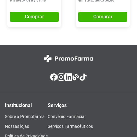
em até
5
x de
R$
31
,
48
em até
3
x de
R$
30
,
80
Comprar
Comprar
Institucional
Serviços
Sobre a Promofarma
Convênio Farmácia
Nossas lojas
Serviços Farmacêuticos
Política de Privacidade