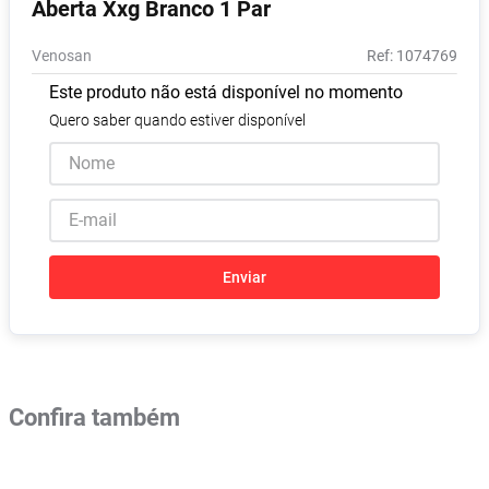
Aberta Xxg Branco 1 Par
Absorvente
8
º
Venosan
:
1074769
Lavitan
9
º
Este produto não está disponível no momento
Vitamina D
10
º
Quero saber quando estiver disponível
Enviar
Confira também