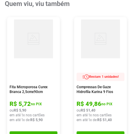
Quem viu, viu também
Restam 1 unidades!
Fita Microporosa Curex
Compressas De Gaze
Branca 2,5cmx90cm
Hidrofíla Karina 9 Fios
7,5x7,5cm 500 Unidades
R$
5
,
72
R$
49
,
86
no PIX
no PIX
ou
R$
5
,
90
ou
R$
51
,
40
em até
1
x nos cartões
em até
1
x nos cartões
em até
1
x de
R$
5
,
90
em até
1
x de
R$
51
,
40