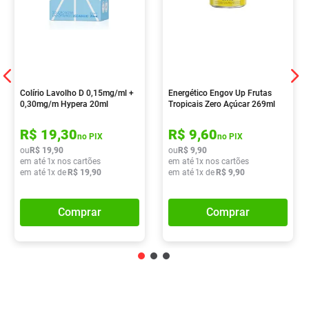
Colírio Lavolho D 0,15mg/ml +
Energético Engov Up Frutas
0,30mg/m Hypera 20ml
Tropicais Zero Açúcar 269ml
R$
19
,
30
R$
9
,
60
no PIX
no PIX
ou
R$
19
,
90
ou
R$
9
,
90
em até
1
x nos cartões
em até
1
x nos cartões
em até
1
x de
R$
19
,
90
em até
1
x de
R$
9
,
90
Comprar
Comprar