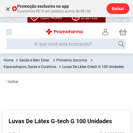
Promoção exclusiva no app
×
Baixar
Economize R$10 em pedidos acima de R$100
O que você está buscando?
Saúde e Bem Estar
Primeiros Socorros
Termos mais buscados
Esparadrapos, Gazes e Curativos
Luvas De Látex G-tech G 100 Unidades
Fralda
1
º
Voltar
Medley
2
º
Lenço Umedecido
3
º
Fralda Xg
4
º
Fralda G
5
º
Luvas De Látex G-tech G 100 Unidades
Shampoo
6
º
Desodorante
7
º