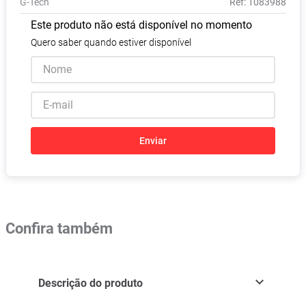
G-Tech
:
1083988
Absorvente
8
º
Este produto não está disponível no momento
Lavitan
9
º
Quero saber quando estiver disponível
Vitamina D
10
º
Enviar
Confira também
Descrição do produto