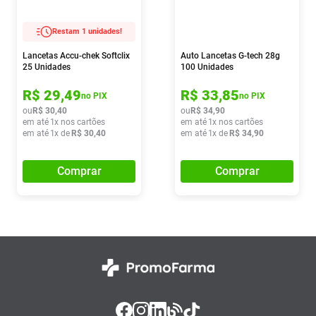
Restam 1 unidades!
Lancetas Accu-chek Softclix
Auto Lancetas G-tech 28g
25 Unidades
100 Unidades
R$
29
,
49
R$
33
,
85
no PIX
no PIX
ou
R$
30
,
40
ou
R$
34
,
90
em até
1
x nos cartões
em até
1
x nos cartões
em até
1
x de
R$
30
,
40
em até
1
x de
R$
34
,
90
Comprar
Comprar