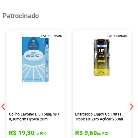
Patrocinado
PATROCINADO
PATROCINADO
Colírio Lavolho D 0,15mg/ml +
Energético Engov Up Frutas
0,30mg/m Hypera 20ml
Tropicais Zero Açúcar 269ml
R$
19
,
30
R$
9
,
60
no PIX
no PIX