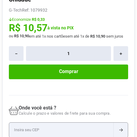
Pampers Confort Sec
8
º
G-Tech
:
1079932
Vitamina D
9
º
Economize
R$ 0,33
R$
10
,
57
Soro Fisiológico
10
º
à vista no PIX
ou
R$
10
,
90
em até
1
x nos cartões
em até
1
x de
R$
10
,
90
sem juros
－
＋
Comprar
Onde você está ?
Calcule o prazo e valores de frete para sua compra.