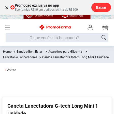
Promoção exclusiva no app
×
Baixar
Economize R$10 em pedidos acima de R$100
O que você está buscando?
Saúde e Bem Estar
Aparelhos para Glicemia
Termos mais buscados
Lancetas e Lancetadores
Caneta Lancetadora G-tech Long Mini 1 Unidade
Fralda
1
º
Voltar
Lenço Umedecido
2
º
Medley
3
º
Fralda Xg
4
º
Fralda G
5
º
Desodorante
6
º
Caneta Lancetadora G-tech Long Mini 1
Shampoo
7
º
Unidade