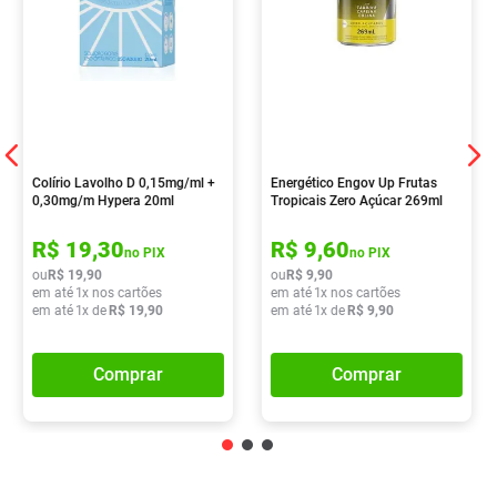
Colírio Lavolho D 0,15mg/ml +
Energético Engov Up Frutas
0,30mg/m Hypera 20ml
Tropicais Zero Açúcar 269ml
R$
19
,
30
R$
9
,
60
no PIX
no PIX
ou
R$
19
,
90
ou
R$
9
,
90
em até
1
x nos cartões
em até
1
x nos cartões
em até
1
x de
R$
19
,
90
em até
1
x de
R$
9
,
90
Comprar
Comprar