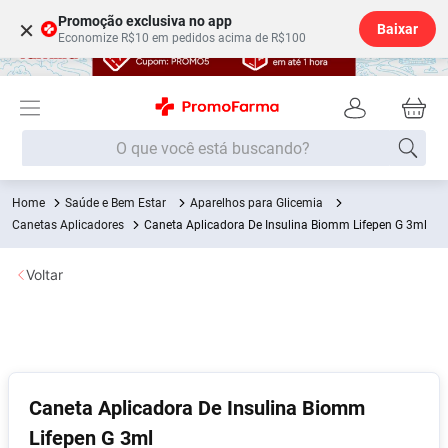
Promoção exclusiva no app
×
Baixar
Economize R$10 em pedidos acima de R$100
O que você está buscando?
Saúde e Bem Estar
Aparelhos para Glicemia
Termos mais buscados
Canetas Aplicadores
Caneta Aplicadora De Insulina Biomm Lifepen G 3ml
Fralda
1
º
Voltar
Lenço Umedecido
2
º
Medley
3
º
Fralda Xg
4
º
Fralda G
5
º
Caneta Aplicadora De Insulina Biomm
Desodorante
6
º
Lifepen G 3ml
Shampoo
7
º