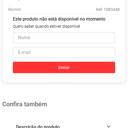
Absorvente
8
º
Biomm
:
1083448
Pampers Confort Sec
9
º
Este produto não está disponível no momento
Lavitan
10
º
Quero saber quando estiver disponível
Enviar
Confira também
Descrição do produto