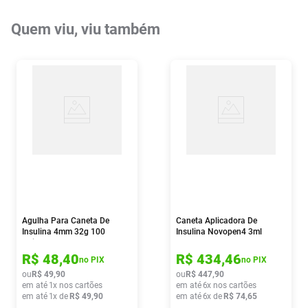
Quem viu, viu também
Agulha Para Caneta De
Caneta Aplicadora De
Insulina 4mm 32g 100
Insulina Novopen4 3ml
Unidades G-tech
R$
48
,
40
R$
434
,
46
no PIX
no PIX
ou
R$
49
,
90
ou
R$
447
,
90
em até
1
x nos cartões
em até
6
x nos cartões
em até
1
x de
R$
49
,
90
em até
6
x de
R$
74
,
65