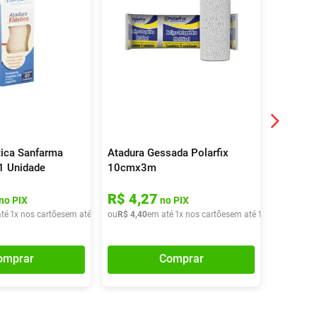
tica Sanfarma
Atadura Gessada Polarfix
Atadura
 Unidade
10cmx3m
15cmx
R$
4
,
27
R$
5
,
no PIX
no PIX
té
1
x nos cartões
em até
1
x de
ou
R$
R$
36
4
,
,
40
40
em até
1
x nos cartões
em até
1
x de
ou
R$
R$
4
,
40
5
,
59
omprar
Comprar