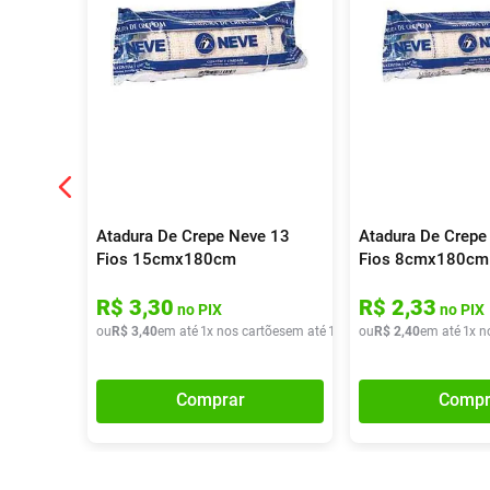
Atadura De Crepe Neve 13
Atadura De Crepe
Fios 15cmx180cm
Fios 8cmx180cm
R$
3
,
30
R$
2
,
33
no PIX
no PIX
ou
R$
3
,
40
em até
1
x nos cartões
em até
1
x de
ou
R$
R$
3
,
40
2
,
40
em até
1
x n
Comprar
Compr