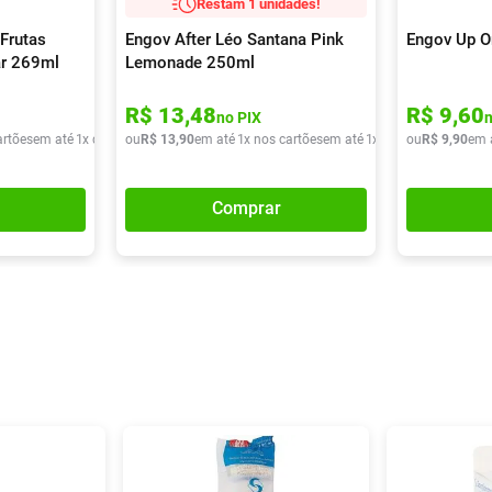
Restam 1 unidades!
Frutas
Engov After Léo Santana Pink
Engov Up O
ar 269ml
Lemonade 250ml
R$
13
,
48
R$
9
,
60
no PIX
artões
em até
1
x de
R$
ou
9
,
90
R$
13
,
90
em até
1
x nos cartões
em até
1
x de
R$
ou
13
R$
,
90
9
,
90
em 
Comprar