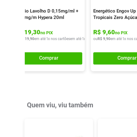
Colírio Lavolho D 0,15mg/ml +
Energético Engov Up 
0,30mg/m Hypera 20ml
Tropicais Zero Açúc
R$
19
,
30
R$
9
,
60
no PIX
no PIX
ou
R$
19
,
90
em até
1
x nos cartões
em até
1
x de
R$
ou
19
R$
,
90
9
,
90
em até
1
x nos c
Comprar
Comprar
Quem viu, viu também