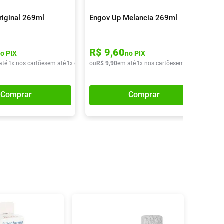
riginal 269ml
Engov Up Melancia 269ml
R$
9
,
60
no PIX
no PIX
até
1
x nos cartões
em até
1
x de
R$
ou
9
,
90
R$
9
,
90
em até
1
x nos cartões
em até
1
x de
R$
9
Comprar
Comprar