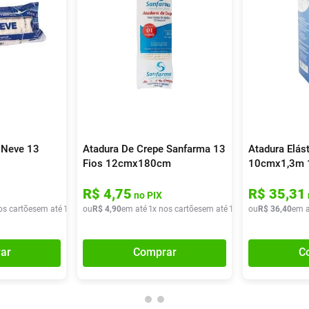
 Neve 13
Atadura De Crepe Sanfarma 13
Atadura Elás
Fios 12cmx180cm
10cmx1,3m 1
R$
4
,
75
R$
35
,
31
no PIX
os cartões
em até
1
x de
ou
R$
R$
2
,
40
4
,
90
em até
1
x nos cartões
em até
1
x de
ou
R$
R$
4
,
90
36
,
40
em a
ar
Comprar
C