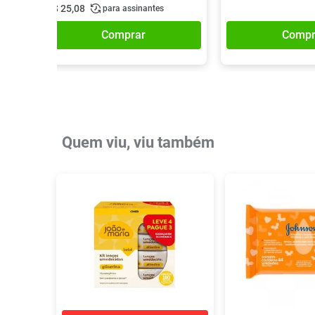
R$
25
,
08
para assinantes
Comprar
Compr
Quem viu, viu também