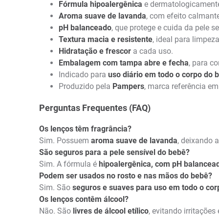
Fórmula hipoalergênica
e dermatologicamente
Aroma suave de lavanda
, com efeito calmante
pH balanceado
, que protege e cuida da pele se
Textura macia e resistente
, ideal para limpez
Hidratação e frescor
a cada uso.
Embalagem com tampa abre e fecha
, para c
Indicado para
uso diário em todo o corpo do 
Produzido pela
Pampers
, marca referência em 
Perguntas Frequentes (FAQ)
Os lenços têm fragrância?
Sim. Possuem
aroma suave de lavanda
, deixando 
São seguros para a pele sensível do bebê?
Sim. A fórmula é
hipoalergênica, com pH balanceado
Podem ser usados no rosto e nas mãos do bebê?
Sim. São
seguros e suaves para uso em todo o cor
Os lenços contêm álcool?
Não. São
livres de álcool etílico
, evitando irritaçõe