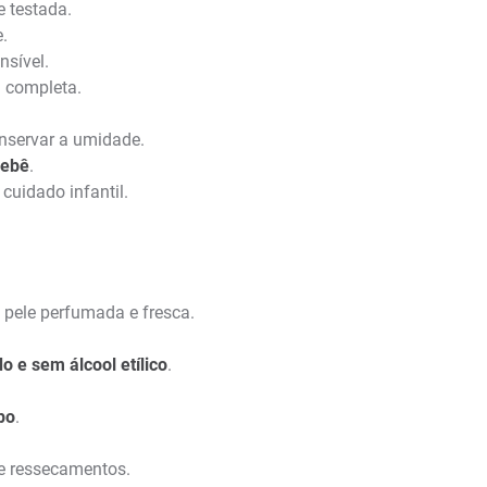
 testada.
.
nsível.
a completa.
onservar a umidade.
bebê
.
cuidado infantil.
a pele perfumada e fresca.
 e sem álcool etílico
.
po
.
s e ressecamentos.