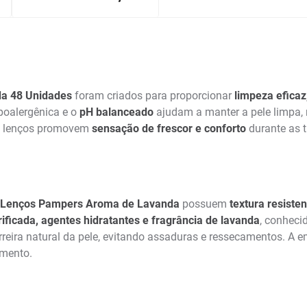
a 48 Unidades
foram criados para proporcionar
limpeza eficaz
ipoalergênica e o
pH balanceado
ajudam a manter a pele limpa, m
s lenços promovem
sensação de frescor e conforto
durante as t
Lenços Pampers Aroma de Lavanda
possuem
textura resiste
ificada, agentes hidratantes e fragrância de lavanda
, conheci
rreira natural da pele, evitando assaduras e ressecamentos. A
omento.