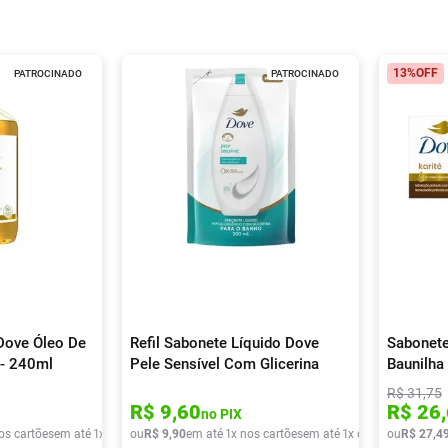
13%
OFF
PATROCINADO
PATROCINADO
Dove Óleo De
Refil Sabonete Líquido Dove
Sabonete
 - 240ml
Pele Sensível Com Glicerina
Baunilha
200ml
R$
31
,
75
R$
9
,
60
R$
26
,
no PIX
os cartões
em até
1
x de
R$
ou
33
R$
,
59
9
,
90
em até
1
x nos cartões
em até
1
x de
R$
ou
9
,
90
R$
27
,
4