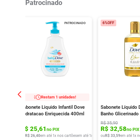
Patrocinado
6%
OFF
PATROCINADO
Restam 1 unidades!
Sabonete Liquido Infantil Dove
Sabonete Líquido 
Hidratacao Enriquecida 400ml
Banho Glicerinado
R$
35
,
90
R$
25
,
61
R$
32
,
58
no PIX
no PIX
ou
R$
26
,
40
em até
1
x nos cartões
em até
1
x de
R$
ou
26
R$
,
40
33
,
59
em até
1
x n