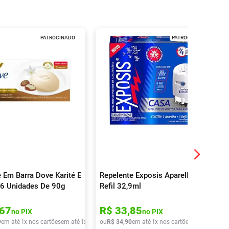
PATROCINADO
PATROCINADO
 Em Barra Dove Karité E
Repelente Exposis Aparelho +
 6 Unidades De 90g
Refil 32,9ml
67
R$
33
,
85
no PIX
no PIX
9
em até
1
x nos cartões
em até
1
x de
R$
ou
27
R$
,
49
34
,
90
em até
1
x nos cartões
em até
1
x de