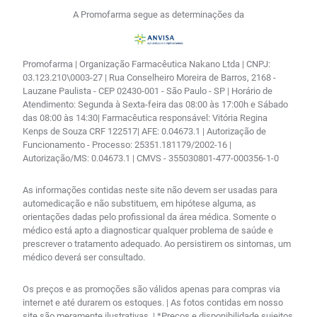
A Promofarma segue as determinações da
Promofarma | Organização Farmacêutica Nakano Ltda | CNPJ:
03.123.210\0003-27 | Rua Conselheiro Moreira de Barros, 2168 -
Lauzane Paulista - CEP 02430-001 - São Paulo - SP | Horário de
Atendimento: Segunda à Sexta-feira das 08:00 às 17:00h e Sábado
das 08:00 às 14:30| Farmacêutica responsável: Vitória Regina
Kenps de Souza CRF 122517| AFE: 0.04673.1 | Autorização de
Funcionamento - Processo: 25351.181179/2002-16 |
Autorização/MS: 0.04673.1 | CMVS - 355030801-477-000356-1-0
As informações contidas neste site não devem ser usadas para
automedicação e não substituem, em hipótese alguma, as
orientações dadas pelo profissional da área médica. Somente o
médico está apto a diagnosticar qualquer problema de saúde e
prescrever o tratamento adequado. Ao persistirem os sintomas, um
médico deverá ser consultado.
Os preços e as promoções são válidos apenas para compras via
internet e até durarem os estoques. | As fotos contidas em nosso
site são meramente ilustrativas. | *Preços e disponibilidade sujeitos