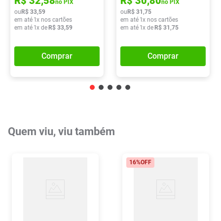
R$
32
,
58
R$
30
,
80
no PIX
no PIX
ou
R$
33
,
59
ou
R$
31
,
75
em até
1
x nos cartões
em até
1
x nos cartões
em até
1
x de
R$
33
,
59
em até
1
x de
R$
31
,
75
Comprar
Comprar
Quem viu, viu também
16%
OFF