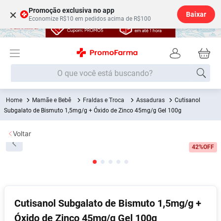
Promoção exclusiva no app
×
Baixar
Economize R$10 em pedidos acima de R$100
O que você está buscando?
Mamãe e Bebê
Fraldas e Troca
Assaduras
Cutisanol
Termos mais buscados
Subgalato de Bismuto 1,5mg/g + Óxido de Zinco 45mg/g Gel 100g
Fralda
1
º
Voltar
Medley
2
º
42%
OFF
Lenço Umedecido
3
º
Fralda Xg
4
º
Fralda G
5
º
Shampoo
6
º
Cutisanol Subgalato de Bismuto 1,5mg/g +
Óxido de Zinco 45mg/g Gel 100g
Desodorante
7
º