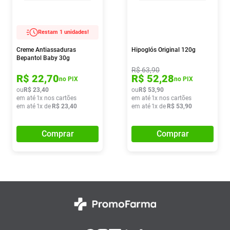
Restam 1 unidades!
Creme Antiassaduras
Hipoglós Original 120g
Bepantol Baby 30g
R$
63
,
90
R$
22
,
70
R$
52
,
28
no PIX
no PIX
ou
R$
23
,
40
ou
R$
53
,
90
em até
1
x nos cartões
em até
1
x nos cartões
em até
1
x de
R$
23
,
40
em até
1
x de
R$
53
,
90
Comprar
Comprar