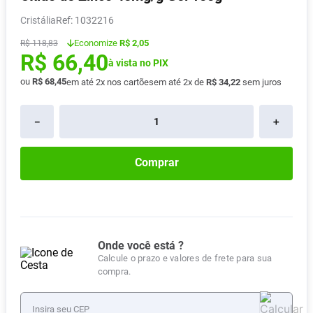
Absorvente
8
º
Cristália
:
1032216
Vitamina D
9
º
Economize
R$ 2,05
R$
118
,
83
R$
66
,
40
Lavitan
10
º
à vista no PIX
ou
R$
68
,
45
em até
2
x nos cartões
em até
2
x de
R$
34
,
22
sem juros
－
＋
Comprar
Onde você está ?
Calcule o prazo e valores de frete para sua
compra.