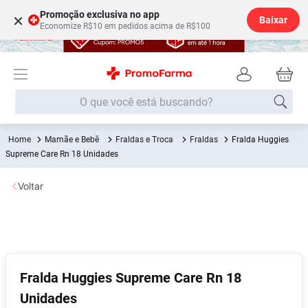
Promoção exclusiva no app
×
Baixar
Economize R$10 em pedidos acima de R$100
O que você está buscando?
Mamãe e Bebê
Fraldas e Troca
Fraldas
Fralda Huggies
Termos mais buscados
Supreme Care Rn 18 Unidades
Fralda
1
º
Voltar
Medley
2
º
Lenço Umedecido
3
º
Fralda Xg
4
º
Fralda G
5
º
Fralda Huggies Supreme Care Rn 18
Shampoo
6
º
Unidades
Desodorante
7
º