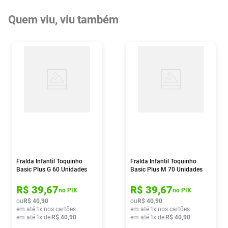
Quem viu, viu também
Fralda Infantil Toquinho
Fralda Infantil Toquinho
Basic Plus G 60 Unidades
Basic Plus M 70 Unidades
R$
39
,
67
R$
39
,
67
no PIX
no PIX
ou
R$
40
,
90
ou
R$
40
,
90
em até
1
x nos cartões
em até
1
x nos cartões
em até
1
x de
R$
40
,
90
em até
1
x de
R$
40
,
90