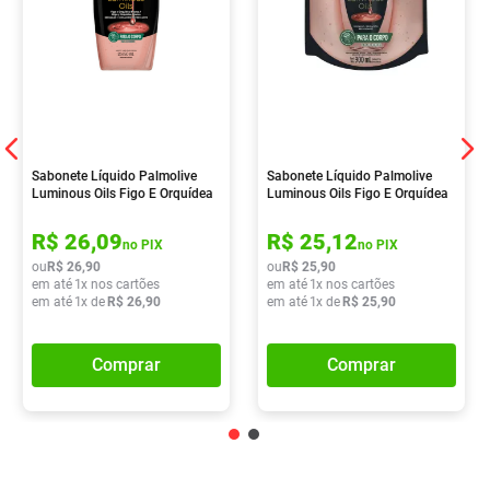
Sabonete Líquido Palmolive
Sabonete Líquido Palmolive
Luminous Oils Figo E Orquídea
Luminous Oils Figo E Orquídea
Branca 650ml
Branca 900ml
R$
26
,
09
R$
25
,
12
no PIX
no PIX
ou
R$
26
,
90
ou
R$
25
,
90
em até
1
x nos cartões
em até
1
x nos cartões
em até
1
x de
R$
26
,
90
em até
1
x de
R$
25
,
90
Comprar
Comprar