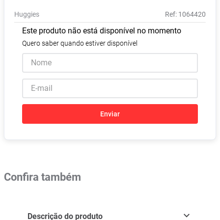
Absorvente
8
º
Huggies
:
1064420
Lavitan
9
º
Este produto não está disponível no momento
Vitamina D
10
º
Quero saber quando estiver disponível
Enviar
Confira também
Descrição do produto