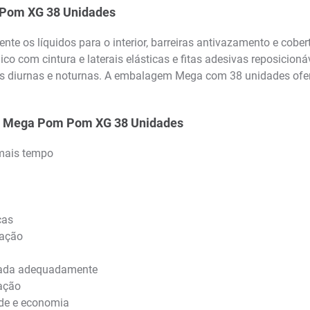
 Pom XG 38 Unidades
e os líquidos para o interior, barreiras antivazamento e cobert
co com cintura e laterais elásticas e fitas adesivas reposicion
inas diurnas e noturnas. A embalagem Mega com 38 unidades ofer
tek Mega Pom Pom XG 38 Unidades
 mais tempo
cas
xação
ocada adequadamente
ação
de e economia