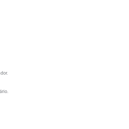
dor.
rio.