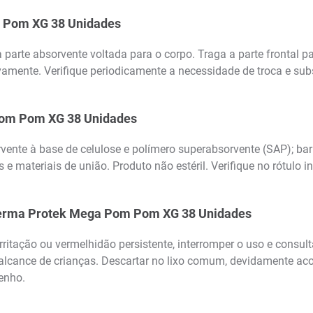
 Pom XG 38 Unidades
parte absorvente voltada para o corpo. Traga a parte frontal par
amente. Verifique periodicamente a necessidade de troca e subs
Pom Pom XG 38 Unidades
ente à base de celulose e polímero superabsorvente (SAP); barr
 e materiais de união. Produto não estéril. Verifique no rótulo 
 Derma Protek Mega Pom Pom XG 38 Unidades
 irritação ou vermelhidão persistente, interromper o uso e consu
do alcance de crianças. Descartar no lixo comum, devidamente ac
enho.