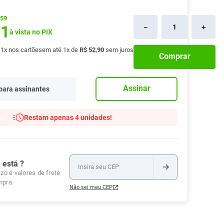
Tudo
Tiras para Teste
Lenços e Toalhas
Talcos
Esponjas
,59
Umedecidas
31
－
＋
Ver Tudo
Ver Tudo
Ver Tudo
à vista no PIX
Protetor de Colchão
é
1
x nos cartões
em até
1
x de
R$
52
,
90
sem juros
Comprar
Roupas Íntimas
Ver Tudo
Assinar
para assinantes
Restam apenas 4 unidades!
 está ?
zo e valores de frete
mpra.
Não sei meu CEP