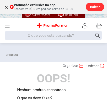
Promoção exclusiva no app
×
Baixar
Economize R$10 em pedidos acima de R$100
O que você está buscando?
Termos mais buscados
0
Produto
Fralda
1
º
Medley
2
º
OOPS!
Lenço Umedecido
3
º
Fralda Xg
4
º
Fralda G
Nenhum produto encontrado
5
º
Shampoo
6
º
O que eu devo fazer?
Desodorante
7
º