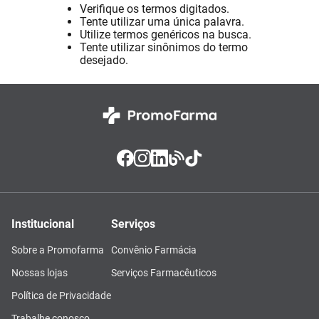
Verifique os termos digitados.
Absorvente
8
º
Tente utilizar uma única palavra.
Utilize termos genéricos na busca.
Lavitan
9
º
Tente utilizar sinônimos do termo
desejado.
Vitamina D
10
º
Institucional
Serviços
Sobre a Promofarma
Convênio Farmácia
Nossas lojas
Serviços Farmacêuticos
Política de Privacidade
Trabalhe conosco