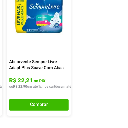
Absorvente Sempre Livre
Adapt Plus Suave Com Abas
32 Unidades
R$
22
,
21
no PIX
té
1
x de
ou
R$
R$
22
22
,
90
,
90
em até
1
x nos cartões
em até
1
x de
R$
22
,
90
Comprar