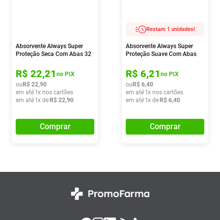
Restam 1 unidades!
Absorvente Always Super
Absorvente Always Super
Proteção Seca Com Abas 32
Proteção Suave Com Abas
Unidades
10 Unidades
R$
22
,
21
R$
6
,
21
no PIX
no PIX
ou
R$
22
,
90
ou
R$
6
,
40
em até
1
x nos cartões
em até
1
x nos cartões
em até
1
x de
R$
22
,
90
em até
1
x de
R$
6
,
40
Comprar
Comprar