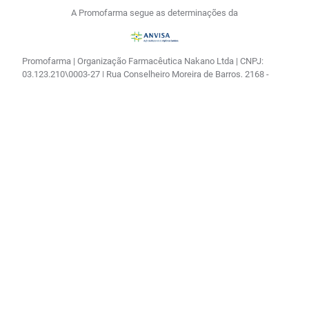
A Promofarma segue as determinações da
R$
8
,
15
no PIX
Comprar
－
＋
Em até
1
x
R$
8
,
40
sem
Promofarma | Organização Farmacêutica Nakano Ltda | CNPJ:
juros
03.123.210\0003-27 | Rua Conselheiro Moreira de Barros, 2168 -
Lauzane Paulista - CEP 02430-001 - São Paulo - SP | Horário de
Atendimento: Segunda à Sexta-feira das 08:00 às 17:00h e Sábado
das 08:00 às 14:30| Farmacêutica responsável: Vitória Regina
Kenps de Souza CRF 122517| AFE: 0.04673.1 | Autorização de
Funcionamento - Processo: 25351.181179/2002-16 |
Autorização/MS: 0.04673.1 | CMVS - 355030801-477-000356-1-0
As informações contidas neste site não devem ser usadas para
automedicação e não substituem, em hipótese alguma, as
orientações dadas pelo profissional da área médica. Somente o
médico está apto a diagnosticar qualquer problema de saúde e
prescrever o tratamento adequado. Ao persistirem os sintomas, um
médico deverá ser consultado.
Os preços e as promoções são válidos apenas para compras via
internet e até durarem os estoques. | As fotos contidas em nosso
site são meramente ilustrativas. | *Preços e disponibilidade sujeitos