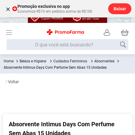
Promoção exclusiva no app
×
Baixar
Economize R$10 em pedidos acima de R$100
O que você está buscando?
Beleza e Higiene
Cuidados Femininos
Absorventes
Termos mais buscados
Absorvente Intimus Days Com Perfume Sem Abas 15 Unidades
Fralda
1
º
Voltar
Medley
2
º
Lenço Umedecido
3
º
Fralda Xg
4
º
Fralda G
5
º
Shampoo
6
º
Absorvente Intimus Days Com Perfume
Sem Abas 15 Unidades
Desodorante
7
º