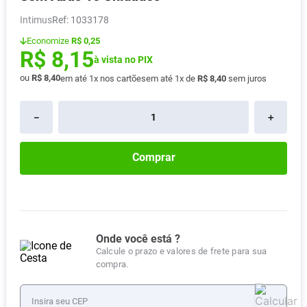
Absorvente
8
º
Intimus
:
1033178
Lavitan
9
º
Economize
R$ 0,25
R$
8
,
15
Vitamina D
à vista no PIX
10
º
ou
R$
8
,
40
em até
1
x nos cartões
em até
1
x de
R$
8
,
40
sem juros
－
＋
Comprar
Onde você está ?
Calcule o prazo e valores de frete para sua
compra.