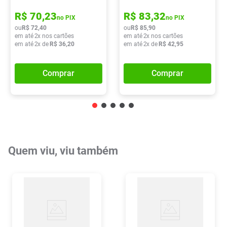
R$
70
,
23
R$
83
,
32
no PIX
no PIX
ou
R$
72
,
40
ou
R$
85
,
90
em até
2
x nos cartões
em até
2
x nos cartões
em até
2
x de
R$
36
,
20
em até
2
x de
R$
42
,
95
Comprar
Comprar
Quem viu, viu também