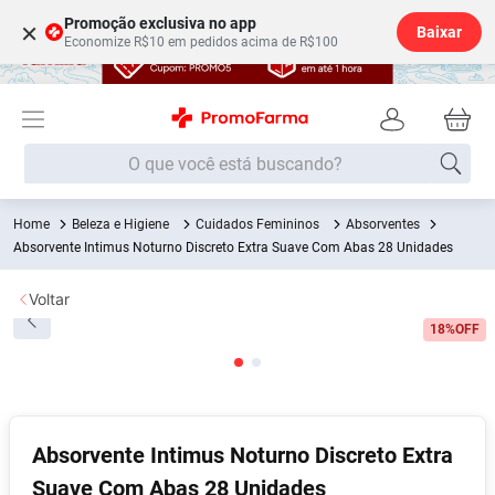
Promoção exclusiva no app
×
Baixar
Economize R$10 em pedidos acima de R$100
O que você está buscando?
Beleza e Higiene
Cuidados Femininos
Absorventes
Termos mais buscados
Absorvente Intimus Noturno Discreto Extra Suave Com Abas 28 Unidades
Fralda
1
º
Voltar
Lenço Umedecido
2
º
18%
OFF
Medley
3
º
Fralda Xg
4
º
Fralda G
5
º
Shampoo
6
º
Absorvente Intimus Noturno Discreto Extra
Suave Com Abas 28 Unidades
Desodorante
7
º