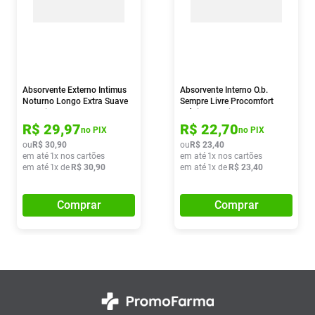
Absorvente Externo Intimus
Absorvente Interno O.b.
Noturno Longo Extra Suave
Sempre Livre Procomfort
10 Unidades
Médio 16 Unidades
R$
29
,
97
R$
22
,
70
no PIX
no PIX
ou
R$
30
,
90
ou
R$
23
,
40
em até
1
x nos cartões
em até
1
x nos cartões
em até
1
x de
R$
30
,
90
em até
1
x de
R$
23
,
40
Comprar
Comprar