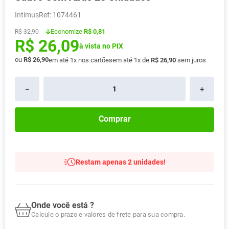
Pampers Confort Sec
8
º
Intimus
:
1074461
Vitamina D
9
º
Economize
R$ 0,81
R$
32
,
90
R$
26
,
09
Soro Fisiológico
10
º
à vista no PIX
ou
R$
26
,
90
em até
1
x nos cartões
em até
1
x de
R$
26
,
90
sem juros
－
＋
Comprar
Restam apenas 2 unidades!
Onde você está ?
Calcule o prazo e valores de frete para sua compra.