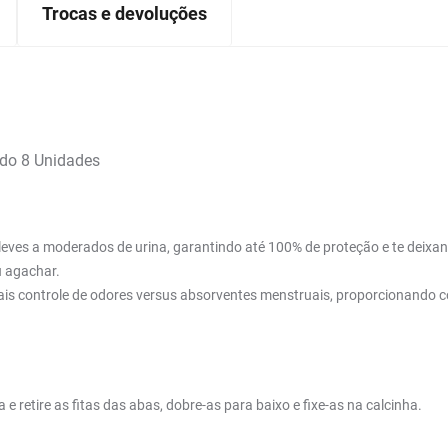
Trocas e devoluções
ado 8 Unidades
ves a moderados de urina, garantindo até 100% de proteção e te deixando
u agachar.
ais controle de odores versus absorventes menstruais, proporcionando c
a e retire as fitas das abas, dobre-as para baixo e fixe-as na calcinha.