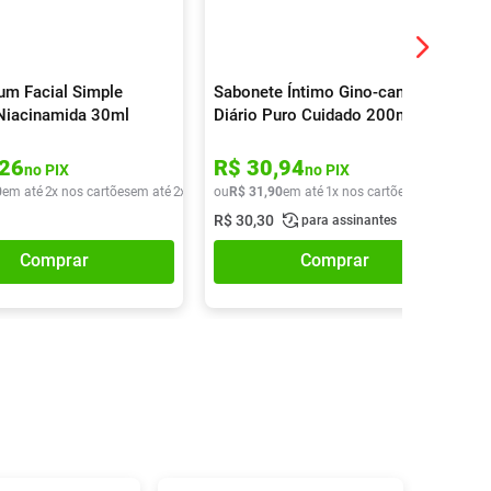
rum Facial Simple
Sabonete Íntimo Gino-canesten
Niacinamida 30ml
Diário Puro Cuidado 200ml
26
R$
30
,
94
no PIX
no PIX
0
em até
2
x nos cartões
em até
2
x de
R$
ou
35
R$
,
70
31
,
90
em até
1
x nos cartões
em até
1
x de
R$
30
,
30
para assinantes
Comprar
Comprar