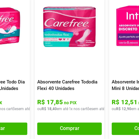
ree Todo Dia
Absorvente Carefree Tododia
Absorvente I
Unidades
Flexi 40 Unidades
Mini 8 Unida
R$
17
,
85
R$
12
,
51
X
no PIX
nos cartões
em até
1
x de
ou
R$
R$
10
18
,
40
,
40
em até
1
x nos cartões
em até
1
x de
ou
R$
R$
18
12
,
40
,
90
em a
ar
Comprar
C