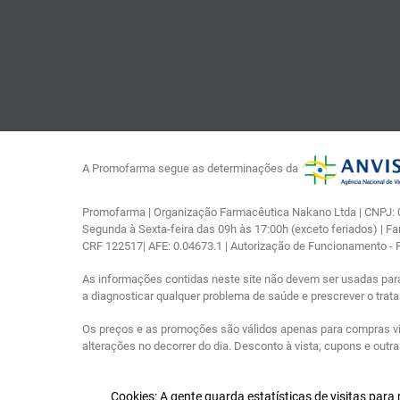
A Promofarma segue as determinações da
Promofarma | Organização Farmacêutica Nakano Ltda | CNPJ: 03
Segunda à Sexta-feira das 09h às 17:00h (exceto feriados) | F
CRF 122517| AFE: 0.04673.1 | Autorização de Funcionamento -
As informações contidas neste site não devem ser usadas par
a diagnosticar qualquer problema de saúde e prescrever o tra
Os preços e as promoções são válidos apenas para compras via i
alterações no decorrer do dia. Desconto à vista, cupons e out
Cookies: A gente guarda estatísticas de visitas par