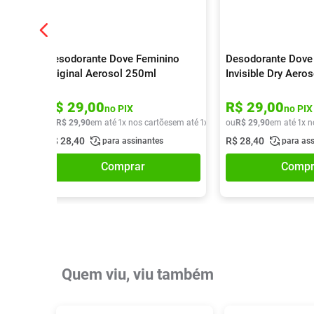
Desodorante Dove Feminino
Desodorante Dove
Original Aerosol 250ml
Invisible Dry Aero
R$
29
,
00
R$
29
,
00
no PIX
no PIX
ou
R$
29
,
90
em até
1
x nos cartões
em até
1
x de
R$
ou
29
R$
,
90
29
,
90
em até
1
x n
R$
28
,
40
R$
28
,
40
para assinantes
para as
Comprar
Compr
Quem viu, viu também