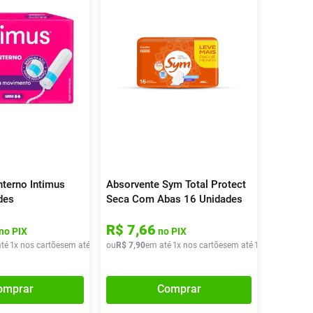
nterno Intimus
Absorvente Sym Total Protect
des
Seca Com Abas 16 Unidades
R$
7
,
66
no PIX
no PIX
té
1
x nos cartões
em até
1
x de
ou
R$
R$
12
7
,
,
90
90
em até
1
x nos cartões
em até
1
x de
R$
7
,
90
omprar
Comprar