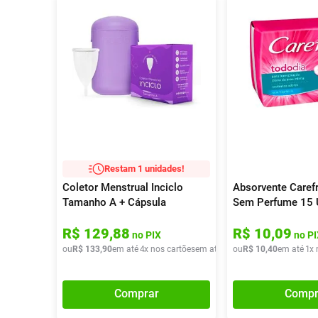
Restam 1 unidades!
Coletor Menstrual Inciclo
Absorvente Caref
Tamanho A + Cápsula
Sem Perfume 15 
Esterilizadora Inciclo A
R$
129
,
88
R$
10
,
09
no PIX
no PI
ou
R$
133
,
90
em até
4
x nos cartões
em até
4
x de
ou
R$
R$
10
33
,
,
40
47
em até
1
x 
Comprar
Compr