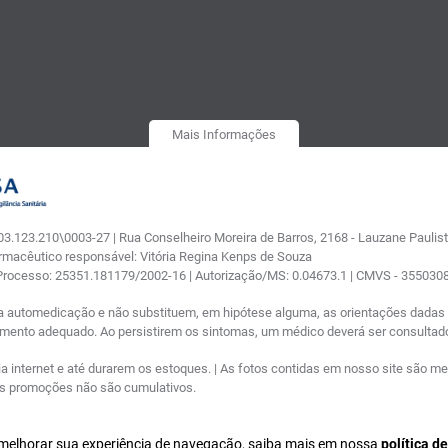
Mais Informações
.123.210\0003-27 | Rua Conselheiro Moreira de Barros, 2168 - Lauzane Paulista
armacêutico responsável: Vitória Regina Kenps de Souza
 Processo: 25351.181179/2002-16 | Autorização/MS: 0.04673.1 | CMVS - 35503
a automedicação e não substituem, em hipótese alguma, as orientações dadas p
tamento adequado. Ao persistirem os sintomas, um médico deverá ser consultad
nternet e até durarem os estoques. | As fotos contidas em nosso site são meram
ras promoções não são cumulativos.
a melhorar sua experiência de navegação, saiba mais em nossa
política d