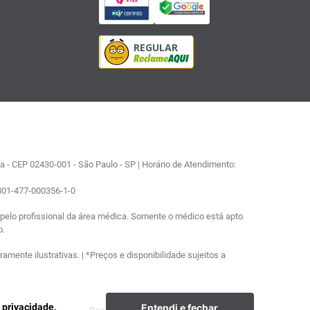
 - CEP 02430-001 - São Paulo - SP | Horário de Atendimento:
0801-477-000356-1-0
elo profissional da área médica. Somente o médico está apto
o.
ente ilustrativas. | *Preços e disponibilidade sujeitos a
Entendi e fechar
e privacidade.