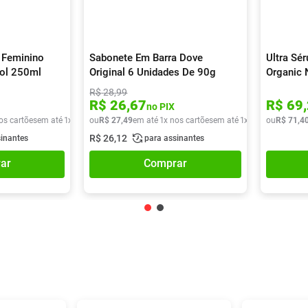
 Feminino
Sabonete Em Barra Dove
Ultra Sé
sol 250ml
Original 6 Unidades De 90g
Organic 
R$
28
,
99
R$
26
,
67
R$
69
,
no PIX
os cartões
em até
1
x de
R$
ou
29
R$
,
90
27
,
49
em até
1
x nos cartões
em até
1
x de
R$
ou
27
R$
,
49
71
,
4
R$
26
,
12
sinantes
para assinantes
ar
Comprar