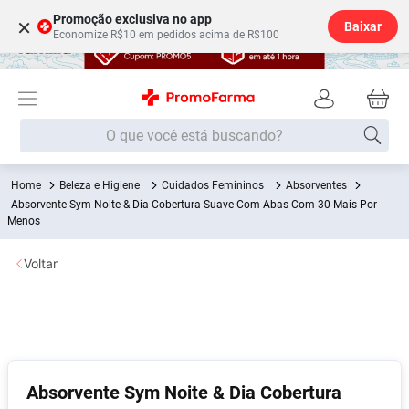
Promoção exclusiva no app
×
Baixar
Economize R$10 em pedidos acima de R$100
O que você está buscando?
Beleza e Higiene
Cuidados Femininos
Absorventes
Termos mais buscados
Absorvente Sym Noite & Dia Cobertura Suave Com Abas Com 30 Mais Por
Menos
Fralda
1
º
Lenço Umedecido
2
º
Voltar
Medley
3
º
Fralda Xg
4
º
Fralda G
5
º
Desodorante
6
º
Absorvente Sym Noite & Dia Cobertura
Shampoo
7
º