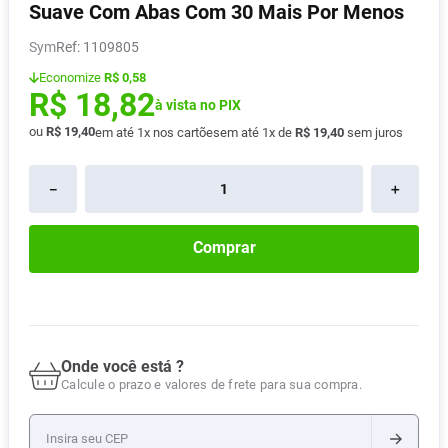
Suave Com Abas Com 30 Mais Por Menos
Absorvente
8
º
Sym
:
1109805
Pampers Confort Sec
9
º
Economize
R$ 0,58
Lavitan
10
º
R$
18
,
82
à vista no PIX
ou
R$
19
,
40
em até
1
x nos cartões
em até
1
x de
R$
19
,
40
sem juros
－
＋
Comprar
Onde você está ?
Calcule o prazo e valores de frete para sua compra.