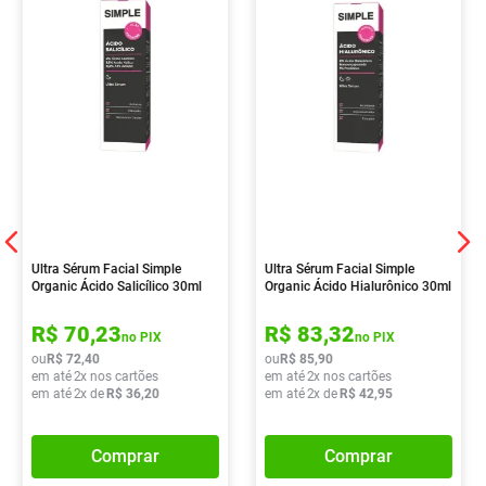
Ultra Sérum Facial Simple
Ultra Sérum Facial Simple
Organic Ácido Salicílico 30ml
Organic Ácido Hialurônico 30ml
R$
70
,
23
R$
83
,
32
no PIX
no PIX
ou
R$
72
,
40
ou
R$
85
,
90
em até
2
x nos cartões
em até
2
x nos cartões
em até
2
x de
R$
36
,
20
em até
2
x de
R$
42
,
95
Comprar
Comprar