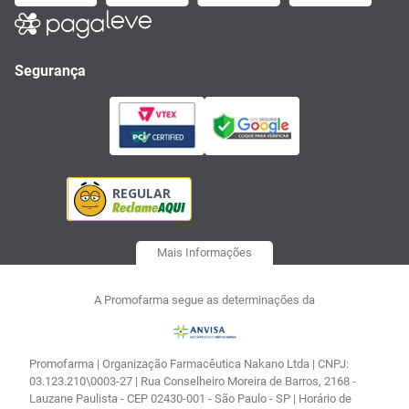
Segurança
Mais Informações
A Promofarma segue as determinações da
Promofarma | Organização Farmacêutica Nakano Ltda | CNPJ:
03.123.210\0003-27 | Rua Conselheiro Moreira de Barros, 2168 -
Lauzane Paulista - CEP 02430-001 - São Paulo - SP | Horário de