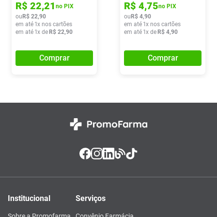
R$
22
,
21
R$
4
,
75
no PIX
no PIX
ou
R$
22
,
90
ou
R$
4
,
90
em até
1
x nos cartões
em até
1
x nos cartões
em até
1
x de
R$
22
,
90
em até
1
x de
R$
4
,
90
Comprar
Comprar
Institucional
Serviços
Sobre a Promofarma
Convênio Farmácia