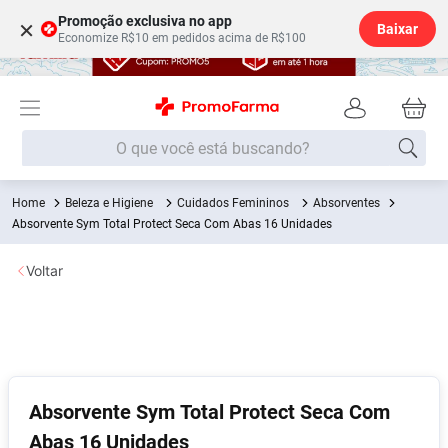
Promoção exclusiva no app
×
Baixar
Economize R$10 em pedidos acima de R$100
O que você está buscando?
Beleza e Higiene
Cuidados Femininos
Absorventes
Termos mais buscados
Absorvente Sym Total Protect Seca Com Abas 16 Unidades
Fralda
1
º
Voltar
Lenço Umedecido
2
º
Medley
3
º
Fralda Xg
4
º
Fralda G
5
º
Desodorante
6
º
Absorvente Sym Total Protect Seca Com
Abas 16 Unidades
Shampoo
7
º