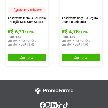
Restam 2 unidades!
Absorvente Intimus Gel Tripla
Absorvente Sofy Dia Seguro
Proteção Seca Com Abas 8
Diurno 8 Unidades
Unidades
R$
6
,
21
R$
4
,
75
no PIX
no PIX
ou
R$
6
,
40
ou
R$
4
,
90
em até
1
x nos cartões
em até
1
x nos cartões
em até
1
x de
R$
6
,
40
em até
1
x de
R$
4
,
90
Comprar
Comprar