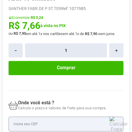
Absorvente
8
º
SANTHER FABR.DE P ST.TER
:
1077985
Pampers Confort Sec
9
º
Economize
R$ 0,24
R$
7
,
66
Lavitan
à vista no PIX
10
º
ou
R$
7
,
90
em até
1
x nos cartões
em até
1
x de
R$
7
,
90
sem juros
－
＋
Comprar
Onde você está ?
Calcule o prazo e valores de frete para sua compra.