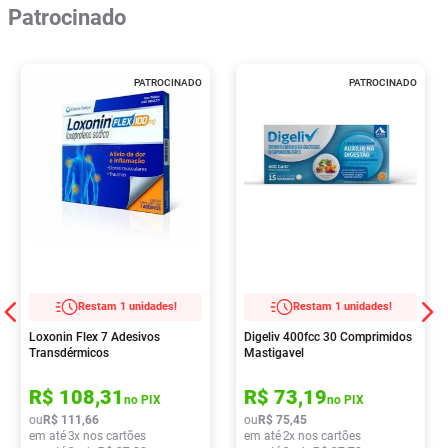
Patrocinado
PATROCINADO
PATROCINADO
Restam 1 unidades!
Restam 1 unidades!
Loxonin Flex 7 Adesivos
Digeliv 400fcc 30 Comprimidos
Transdérmicos
Mastigavel
R$
108
,
31
R$
73
,
19
no PIX
no PIX
ou
R$
111
,
66
ou
R$
75
,
45
em até
3
x nos cartões
em até
2
x nos cartões