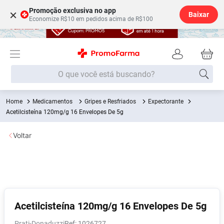
Promoção exclusiva no app
×
Baixar
Economize R$10 em pedidos acima de R$100
O que você está buscando?
Medicamentos
Gripes e Resfriados
Expectorante
Termos mais buscados
Acetilcisteína 120mg/g 16 Envelopes De 5g
Fralda
1
º
Voltar
Medley
2
º
Lenço Umedecido
3
º
Fralda Xg
4
º
Fralda G
5
º
Shampoo
6
º
Acetilcisteína 120mg/g 16 Envelopes De 5g
Desodorante
7
º
Prati-Donaduzzi
:
1026727