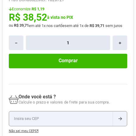
Absorvente
8
º
Economize
R$ 1,19
R$
38
,
52
Vitamina D
9
º
à vista no PIX
ou
R$
39
,
71
em até
1
x nos cartões
em até
1
x de
R$
39
,
71
sem juros
Lavitan
10
º
－
＋
Comprar
Onde você está ?
Calcule o prazo e valores de frete para sua compra.
Não sei meu CEP