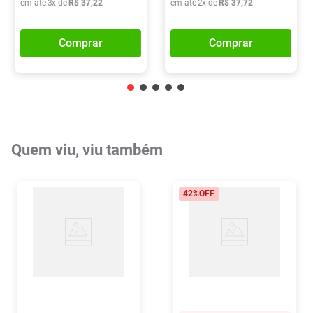
em até
3
x de
R$
37
,
22
em até
2
x de
R$
37
,
72
Comprar
Comprar
Quem viu, viu também
42%
OFF