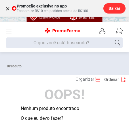
Promoção exclusiva no app
×
Baixar
Economize R$10 em pedidos acima de R$100
O que você está buscando?
Termos mais buscados
0
Produto
Fralda
1
º
Medley
2
º
OOPS!
Lenço Umedecido
3
º
Fralda Xg
4
º
Fralda G
Nenhum produto encontrado
5
º
Shampoo
6
º
O que eu devo fazer?
Desodorante
7
º