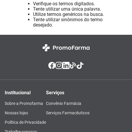
Verifique os termos digitados.
Absorvente
8
º
Tente utilizar uma única palavra.
Utilize termos genéricos na busca.
Lavitan
9
º
Tente utilizar sinônimos do termo
desejado.
Vitamina D
10
º
Institucional
Serviços
Sobre a Promofarma
Convênio Farmácia
Nossas lojas
Serviços Farmacêuticos
Política de Privacidade
Trabalhe conosco