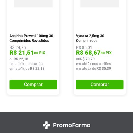
Aspirina Prevent 100mg 30
Vynaxa 2,5mg 30
Comprimidos Revestidos
Comprimidos
R$
24
,
75
R$
85
,
01
R$
21
,
51
R$
68
,
67
no PIX
no PIX
ou
R$
22
,
18
ou
R$
70
,
79
em até
1
x nos cartões
em até
2
x nos cartões
em até
1
x de
R$
22
,
18
em até
2
x de
R$
35
,
39
Comprar
Comprar