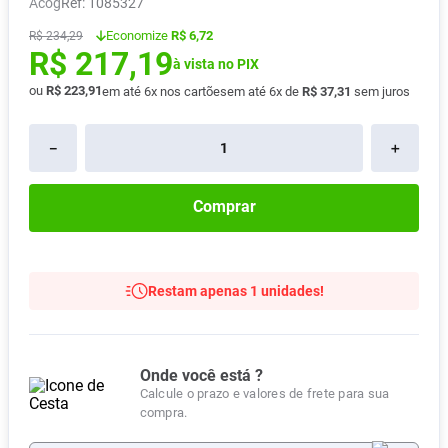
Acog
:
1085327
Absorvente
8
º
Economize
R$ 6,72
R$
234
,
29
R$
217
,
19
Pampers Confort Sec
9
º
à vista no PIX
Lavitan
10
º
ou
R$
223
,
91
em até
6
x nos cartões
em até
6
x de
R$
37
,
31
sem juros
－
＋
Comprar
Restam apenas 1 unidades!
Onde você está ?
Calcule o prazo e valores de frete para sua
compra.