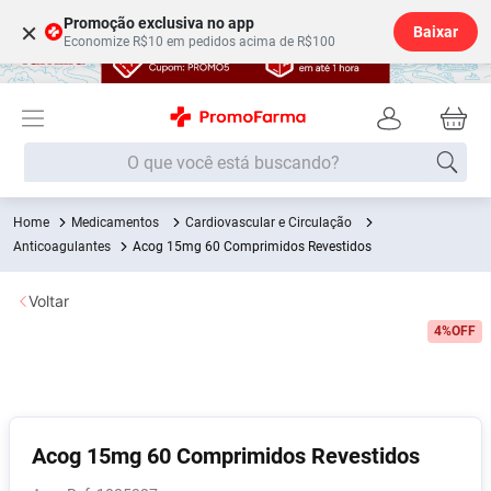
Promoção exclusiva no app
×
Baixar
Economize R$10 em pedidos acima de R$100
O que você está buscando?
Medicamentos
Cardiovascular e Circulação
Termos mais buscados
Anticoagulantes
Acog 15mg 60 Comprimidos Revestidos
Fralda
1
º
Voltar
Lenço Umedecido
2
º
4%
OFF
Medley
3
º
Fralda Xg
4
º
Fralda G
5
º
Desodorante
6
º
Acog 15mg 60 Comprimidos Revestidos
Shampoo
7
º