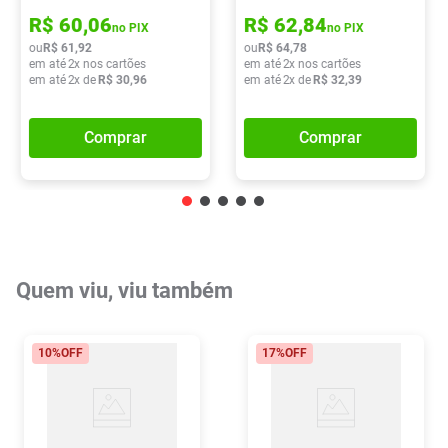
R$
60
,
06
R$
62
,
84
no PIX
no PIX
ou
R$
61
,
92
ou
R$
64
,
78
em até
2
x nos cartões
em até
2
x nos cartões
em até
2
x de
R$
30
,
96
em até
2
x de
R$
32
,
39
Comprar
Comprar
Quem viu, viu também
10%
OFF
17%
OFF