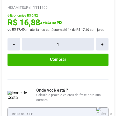
Vitamina D
8
º
HISAMITSU
:
1111209
Absorvente
9
º
Economize
R$ 0,52
Lavitan
10
º
R$
16
,
88
à vista no PIX
ou
R$
17
,
40
em até
1
x nos cartões
em até
1
x de
R$
17
,
40
sem juros
－
＋
Comprar
Onde você está ?
Calcule o prazo e valores de frete para sua
compra.