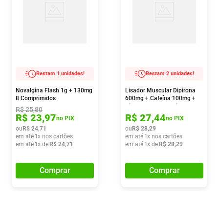
Restam 1 unidades!
Restam 2 unidades!
Novalgina Flash 1g + 130mg
Lisador Muscular Dipirona
8 Comprimidos
600mg + Cafeína 100mg +
Citrato De Orfenadrina 70mg
R$
25
,
80
16 Comprimidos
R$
23
,
97
R$
27
,
44
no PIX
no PIX
ou
R$
24
,
71
ou
R$
28
,
29
em até
1
x nos cartões
em até
1
x nos cartões
em até
1
x de
R$
24
,
71
em até
1
x de
R$
28
,
29
Comprar
Comprar