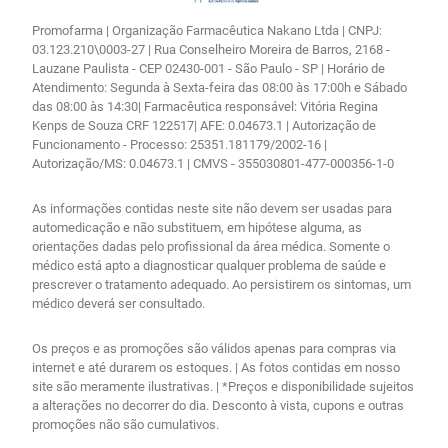
Promofarma | Organização Farmacêutica Nakano Ltda | CNPJ:
03.123.210\0003-27 | Rua Conselheiro Moreira de Barros, 2168 -
Lauzane Paulista - CEP 02430-001 - São Paulo - SP | Horário de
Atendimento: Segunda à Sexta-feira das 08:00 às 17:00h e Sábado
das 08:00 às 14:30| Farmacêutica responsável: Vitória Regina
Kenps de Souza CRF 122517| AFE: 0.04673.1 | Autorização de
Funcionamento - Processo: 25351.181179/2002-16 |
Autorização/MS: 0.04673.1 | CMVS - 355030801-477-000356-1-0
As informações contidas neste site não devem ser usadas para
automedicação e não substituem, em hipótese alguma, as
orientações dadas pelo profissional da área médica. Somente o
médico está apto a diagnosticar qualquer problema de saúde e
prescrever o tratamento adequado. Ao persistirem os sintomas, um
médico deverá ser consultado.
Os preços e as promoções são válidos apenas para compras via
internet e até durarem os estoques. | As fotos contidas em nosso
site são meramente ilustrativas. | *Preços e disponibilidade sujeitos
a alterações no decorrer do dia. Desconto à vista, cupons e outras
promoções não são cumulativos.