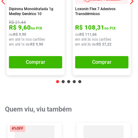
Dipirona Monoidratada 1g
Loxonin Flex 7 Adesivos
Medley Genérico 10
Transdérmicos
Comprimidos
R$
21
,
44
R$
9
,
60
R$
108
,
31
no PIX
no PIX
ou
R$
9
,
90
ou
R$
111
,
66
em até
1
x nos cartões
em até
3
x nos cartões
em até
1
x de
R$
9
,
90
em até
3
x de
R$
37
,
22
Comprar
Comprar
Quem viu, viu também
4%
OFF