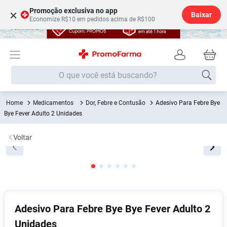
Promoção exclusiva no app
×
Baixar
Economize R$10 em pedidos acima de R$100
O que você está buscando?
Termos mais buscados
Medicamentos
Dor, Febre e Contusão
Adesivo Para Febre Bye
Bye Fever Adulto 2 Unidades
Fralda
1
º
Lenço Umedecido
2
º
Voltar
Medley
3
º
Fralda Xg
4
º
Fralda G
5
º
Shampoo
6
º
Adesivo Para Febre Bye Bye Fever Adulto 2
Desodorante
7
º
Unidades