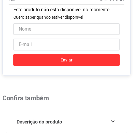
Pampers Confort Sec
8
º
Este produto não está disponível no momento
Vitamina D
9
º
Quero saber quando estiver disponível
Soro Fisiológico
10
º
Enviar
Confira também
Descrição do produto