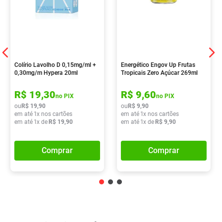
Colírio Lavolho D 0,15mg/ml +
Energético Engov Up Frutas
0,30mg/m Hypera 20ml
Tropicais Zero Açúcar 269ml
R$
19
,
30
R$
9
,
60
no PIX
no PIX
ou
R$
19
,
90
ou
R$
9
,
90
em até
1
x nos cartões
em até
1
x nos cartões
em até
1
x de
R$
19
,
90
em até
1
x de
R$
9
,
90
Comprar
Comprar