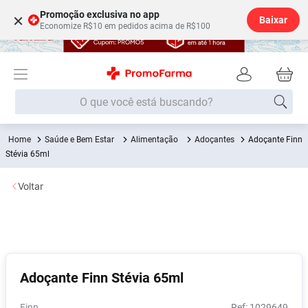
Promoção exclusiva no app
×
Baixar
Economize R$10 em pedidos acima de R$100
O que você está buscando?
Saúde e Bem Estar
Alimentação
Adoçantes
Adoçante Finn
Termos mais buscados
Stévia 65ml
Fralda
1
º
Voltar
Lenço Umedecido
2
º
Medley
3
º
Fralda Xg
4
º
Fralda G
5
º
Adoçante Finn Stévia 65ml
Desodorante
6
º
Shampoo
7
º
Finn
:
1029649