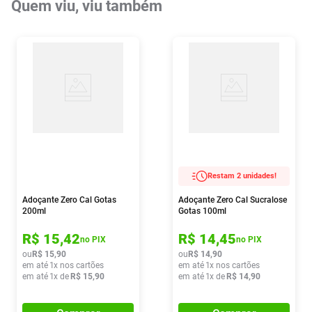
Quem viu, viu também
Restam 2 unidades!
Adoçante Zero Cal Gotas
Adoçante Zero Cal Sucralose
200ml
Gotas 100ml
R$
15
,
42
R$
14
,
45
no PIX
no PIX
ou
R$
15
,
90
ou
R$
14
,
90
em até
1
x nos cartões
em até
1
x nos cartões
em até
1
x de
R$
15
,
90
em até
1
x de
R$
14
,
90