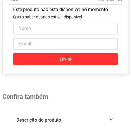
Absorvente
8
º
Este produto não está disponível no momento
Vitamina D
9
º
Quero saber quando estiver disponível
Lavitan
10
º
Enviar
Confira também
Descrição do produto