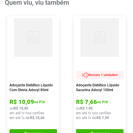
Quem viu, viu também
Restam 1 unidades!
Adoçante Dietético Líquido
Adoçante Dietético Líquido
Com Stevia Adocyl 80ml
Sacarina Adocyl 100ml
R$
10
,
09
R$
7
,
66
no PIX
no PIX
ou
R$
10
,
40
ou
R$
7
,
90
em até
1
x nos cartões
em até
1
x nos cartões
em até
1
x de
R$
10
,
40
em até
1
x de
R$
7
,
90