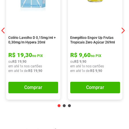
Colírio Lavolho D 0,15mg/ml +
Energético Engov Up Frutas
0,30mg/m Hypera 20ml
Tropicais Zero Açúcar 269ml
R$
19
,
30
R$
9
,
60
no PIX
no PIX
ou
R$
19
,
90
ou
R$
9
,
90
em até
1
x nos cartões
em até
1
x nos cartões
em até
1
x de
R$
19
,
90
em até
1
x de
R$
9
,
90
Comprar
Comprar