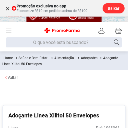
Promoção exclusiva no app
×
Baixar
Economize R$10 em pedidos acima de R$100
O que você está buscando?
Saúde e Bem Estar
Alimentação
Adoçantes
Adoçante
Termos mais buscados
Linea Xilitol 50 Envelopes
Fralda
1
º
Voltar
Medley
2
º
Lenço Umedecido
3
º
Fralda Xg
4
º
Fralda G
5
º
Adoçante Linea Xilitol 50 Envelopes
Shampoo
6
º
Desodorante
7
º
Linea
:
1063961