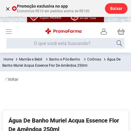
Promoção exclusiva no app
×
Baixar
Economize R$10 em pedidos acima de R$100
O que você está buscando?
Mamãe e Bebê
Banho e Pós-Banho
Colônias
Água De
Termos mais buscados
Banho Muriel Acqua Essence Flor De Amêndoa 250ml
Fralda
1
º
Voltar
Medley
2
º
Lenço Umedecido
3
º
Fralda Xg
4
º
Fralda G
5
º
Shampoo
6
º
Água De Banho Muriel Acqua Essence Flor
De Amêndoa 250ml
Desodorante
7
º