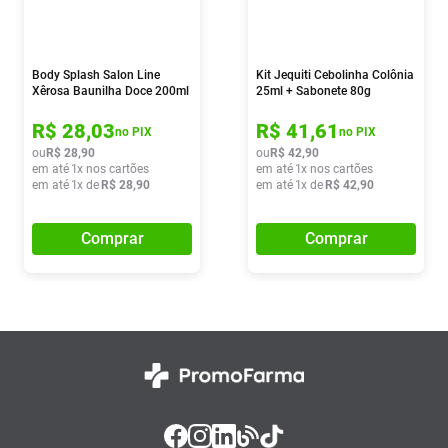
Body Splash Salon Line
Kit Jequiti Cebolinha Colônia
Xêrosa Baunilha Doce 200ml
25ml + Sabonete 80g
R$
28
,
03
R$
41
,
61
no PIX
no PIX
ou
R$
28
,
90
ou
R$
42
,
90
em até
1
x nos cartões
em até
1
x nos cartões
em até
1
x de
R$
28
,
90
em até
1
x de
R$
42
,
90
Comprar
Comprar