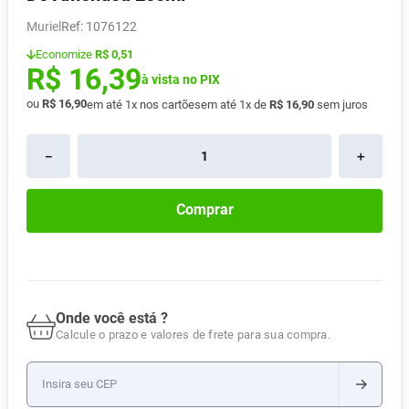
Absorvente
8
º
Muriel
:
1076122
Lavitan
9
º
Economize
R$ 0,51
R$
16
,
39
Vitamina D
à vista no PIX
10
º
ou
R$
16
,
90
em até
1
x nos cartões
em até
1
x de
R$
16
,
90
sem juros
－
＋
Comprar
Onde você está ?
Calcule o prazo e valores de frete para sua compra.