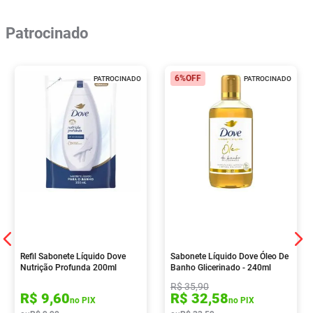
Patrocinado
6%
OFF
PATROCINADO
PATROCINADO
Refil Sabonete Líquido Dove
Sabonete Líquido Dove Óleo De
Nutrição Profunda 200ml
Banho Glicerinado - 240ml
R$
35
,
90
R$
9
,
60
R$
32
,
58
no PIX
no PIX