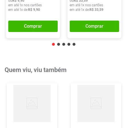
ou
R$
9
,
90
ou
R$
33
,
59
em até
1
x nos cartões
em até
1
x nos cartões
em até
1
x de
R$
9
,
90
em até
1
x de
R$
33
,
59
Comprar
Comprar
Quem viu, viu também