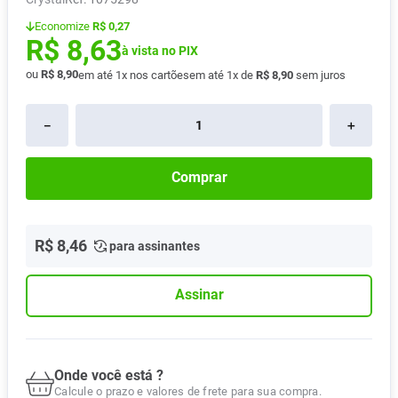
Pampers Confort Sec
8
º
Economize
R$ 0,27
R$
8
,
63
Vitamina D
9
º
à vista no PIX
ou
R$
8
,
90
em até
1
x nos cartões
em até
1
x de
R$
8
,
90
sem juros
Soro Fisiológico
10
º
－
＋
Comprar
R$
8
,
46
para assinantes
Assinar
Onde você está ?
Calcule o prazo e valores de frete para sua compra.