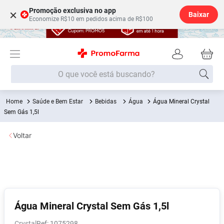
Promoção exclusiva no app
×
Baixar
Economize R$10 em pedidos acima de R$100
O que você está buscando?
Saúde e Bem Estar
Bebidas
Água
Água Mineral Crystal
Termos mais buscados
Sem Gás 1,5l
Fralda
1
º
Voltar
Lenço Umedecido
2
º
Medley
3
º
Fralda Xg
4
º
Fralda G
5
º
Desodorante
6
º
Água Mineral Crystal Sem Gás 1,5l
Shampoo
7
º
Crystal
:
1075298