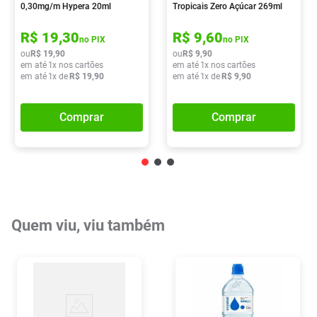
0,30mg/m Hypera 20ml
Tropicais Zero Açúcar 269ml
R$
19
,
30
R$
9
,
60
no PIX
no PIX
ou
R$
19
,
90
ou
R$
9
,
90
em até
1
x nos cartões
em até
1
x nos cartões
em até
1
x de
R$
19
,
90
em até
1
x de
R$
9
,
90
Comprar
Comprar
Quem viu, viu também